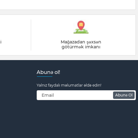
i
Mağazadan şəxsən
götürmək imkanı
Abunə ol!
Yalnız faydalı məlumatlar əldə edin!
Abunə Ol