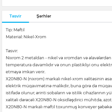
Təsvir
Şərhlər
Tip: Məftil
Material: Nikel-Xrom
Təsvir:
Nixrom 2 metaldan - nikel və xromdan və əlavələrdən (m
temperatura davamlıdır və onun plastikliyi onu elektri
etməyə imkan verir.
X20N80-N (nixrom) markalı nikel-xrom xəlitəsinin əsas xü
elektrik müqavimətinə malikdir, buna görə də müqavimət
istifadə olunur; ərinti sobaların və istilik cihazlarının
xəlitəli dərəcəli X20N80-N oksidləşdirici mühitdə, azo
X20N80-N markalı məftil toxunmuş konveyer şəbəkəsin