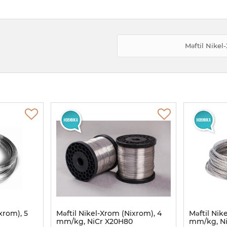
Məftil Nike
xrom), 5
Məftil Nikel-Xrom (Nixrom), 4
Məftil Nik
mm/kg, NiCr X20H80
mm/kg, N