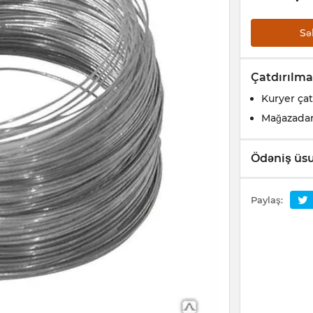
Sə
Çatdırılma
Kuryer çat
Mağazada
Ödəniş üsu
Paylaş: