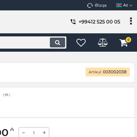
Əlaqə
Az
+99412 525 00 05
0
003002038
Artikul:
(
99
)
00
₼
−
+