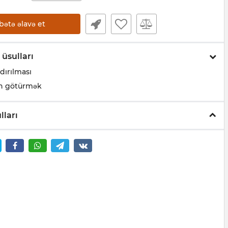
bətə əlavə et
 üsulları
dırılması
n götürmək
lları