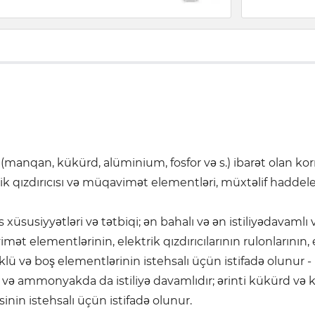
anqan, kükürd, alüminium, fosfor və s.) ibarət olan korro
k qızdırıcısı və müqavimət elementləri, müxtəlif haddelen
susiyyətləri və tətbiqi; ən bahalı və ən istiliyədavamlı və 
 elementlərinin, elektrik qızdırıcılarının rulonlarının, e
 yüklü və boş elementlərinin istehsalı üçün istifadə olunur -
t və ammonyakda da istiliyə davamlıdır; ərinti kükürd və 
in istehsalı üçün istifadə olunur.