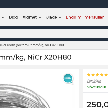
Bloq
Xidmət
Əlaqə
Endirimli məhsullar
 Nikel-Xrom (Nixrom), 7 mm/kg, NiCr X20H80
7 mm/kg, NiCr X20H80
Rəy bildir
Mövcuddur
250,