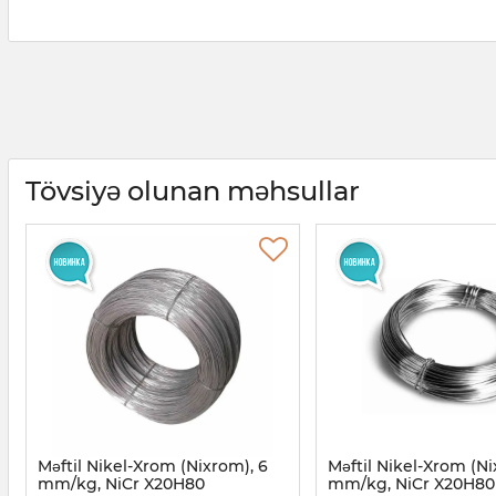
Tövsiyə olunan məhsullar
Məftil Nikel-Xrom (Nixrom), 6
Məftil Nikel-Xrom (Ni
mm/kg, NiCr X20H80
mm/kg, NiCr X20H80