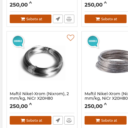
Artikul:
003002037
Artikul:
003002036
₼
₼
250,00
250,00
Səbətə at
Səbətə at
Məftil Nikel-Xrom (Nixrom), 2
Məftil Nikel-Xrom (Ni
mm/kg, NiCr X20H80
mm/kg, NiCr X20H80
Artikul:
003002033
Artikul:
003002032
₼
₼
250,00
250,00
Səbətə at
Səbətə at