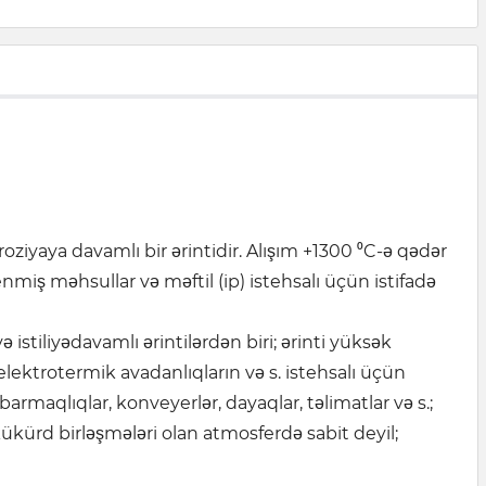
ziyaya davamlı bir ərintidir. Alışım +1300 ⁰C-ə qədər
miş məhsullar və məftil (ip) istehsalı üçün istifadə
istiliyədavamlı ərintilərdən biri; ərinti yüksək
lektrotermik avadanlıqların və s. istehsalı üçün
 barmaqlıqlar, konveyerlər, dayaqlar, təlimatlar və s.;
kükürd birləşmələri olan atmosferdə sabit deyil;