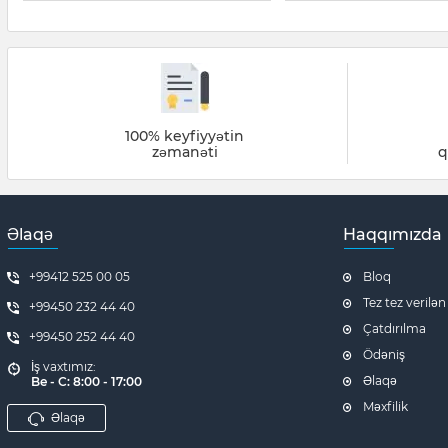
100% keyfiyyətin
zəmanəti
q
Əlaqə
Haqqımızda
+99412 525 00 05
Bloq
Tez tez verilən
+99450 232 44 40
Çatdırılma
+99450 252 44 40
Ödəniş
İş vaxtımız:
Əlaqə
Be - C: 8:00 - 17:00
Məxfilik
Əlaqə