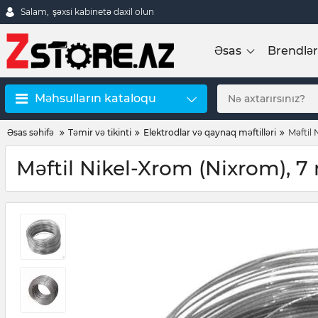
Salam,
şəxsi kabinetə daxil olun
Əsas
Brendlər
Məhsulların kataloqu
Əsas səhifə
Təmir və tikinti
Elektrodlar və qaynaq məftilləri
Məftil
Məftil Nikel-Xrom (Nixrom), 