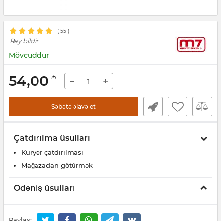
(
55
)
Rəy bildir
Mövcuddur
54,00
₼
−
+
Səbətə əlavə et
Çatdırılma üsulları
Kuryer çatdırılması
Mağazadan götürmək
Ödəniş üsulları
Paylaş: