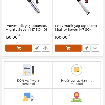
Pnevmatik yağ tapancası
Pnevmatik yağ tapancası
Mighty Seven M7 SG-401
Mighty Seven M7 SG-
400C
Artikul:
017011097
₼
₼
130,00
100,00
Artikul:
017011095
100% keyfiyyətin
14 gün geri qaytarılma
zəmanəti
müddəti