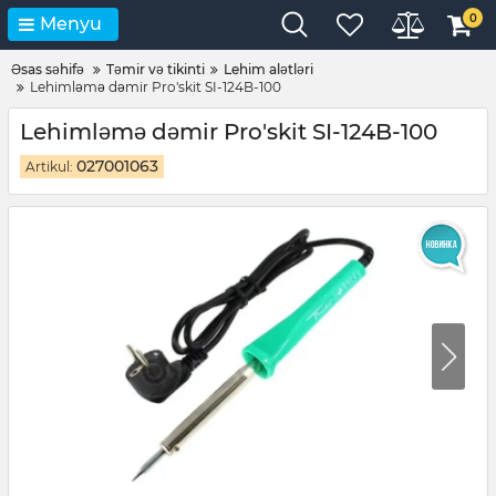
0
Menyu
Əsas səhifə
Təmir və tikinti
Lehim alətləri
Lehimləmə dəmir Pro'skit SI-124B-100
Lehimləmə dəmir Pro'skit SI-124B-100
027001063
Artikul: