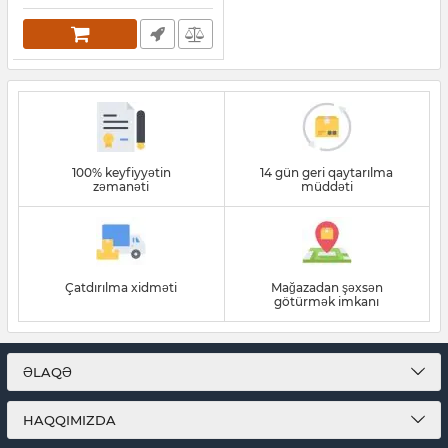
Artikul:
027001060
100% keyfiyyətin
14 gün geri qaytarılma
zəmanəti
müddəti
Çatdırılma xidməti
Mağazadan şəxsən
götürmək imkanı
ƏLAQƏ
HAQQIMIZDA