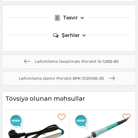
Təsvir
Şərhlər
Lehimləmə ləvazimatı Pro'skit SI-126B-80
Lehimləmə dəmir Pro'skit 8PK-S120NB-30
Tövsiyə olunan məhsullar