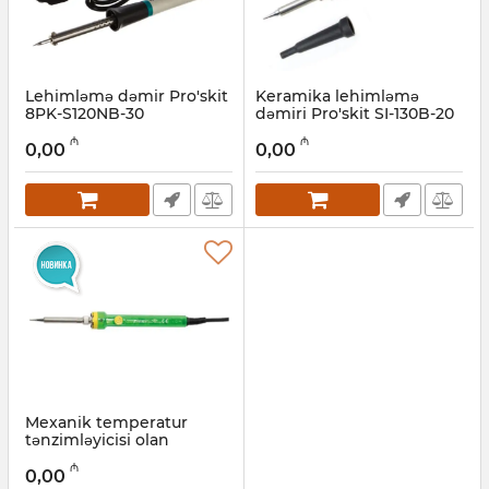
Lehimləmə dəmir Pro'skit
Keramika lehimləmə
8PK-S120NB-30
dəmiri Pro'skit SI-130B-20
Artikul:
027001062
Artikul:
027001061
₼
₼
0,00
0,00
Mexanik temperatur
tənzimləyicisi olan
lehimləmə dəmiri Pro'skit
₼
SI-131B
0,00