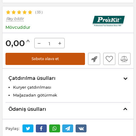
(
33
)
Rəy bildir
Mövcuddur
0,00
₼
−
+
Səbətə əlavə et
Çatdırılma üsulları
Kuryer çatdırılması
Mağazadan götürmək
Ödəniş üsulları
Paylaş: