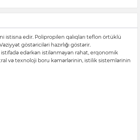
stisna edir. Polipropilen qalıqları teflon örtüklü
əziyyət göstəriciləri hazırlığı göstərir.
t istifadə edərkən istilənməyən rahat, erqonomik
 və texnoloji boru kəmərlərinin, istilik sistemlərinin