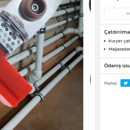
M
Çatdırılma
Kuryer çat
Mağazada
Ödəniş üsu
Paylaş: