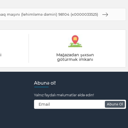
naq maşını (lehimləmə dəmiri) 98104 (к0000033525)
i
Mağazadan şəxsən
götürmək imkanı
Abunə ol!
Yalnız faydalı məlumatlar əldə edin!
Abunə Ol