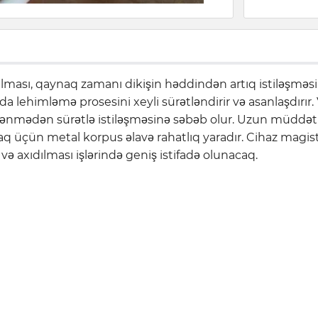
sı, qaynaq zamanı dikişin həddindən artıq istiləşməsini i
 da lehimləmə prosesini xeyli sürətləndirir və asanlaşdırır. V
ədələnmədən sürətlə istiləşməsinə səbəb olur. Uzun müddə
 üçün metal korpus əlavə rahatlıq yaradır. Cihaz magistral
və axıdılması işlərində geniş istifadə olunacaq.