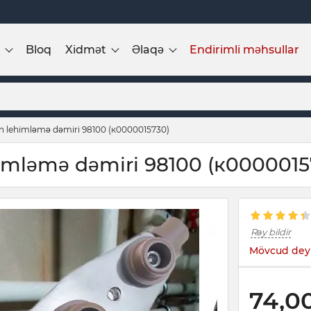
Bloq
Xidmət
Əlaqə
Endirimli məhsullar
ün lehimləmə dəmiri 98100 (к0000015730)
himləmə dəmiri 98100 (к0000015
Rəy bildir
Mövcud deyi
74,0