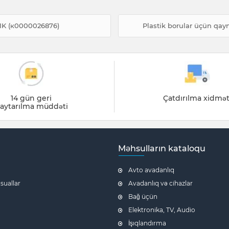
-1K (к0000026876)
Plastik borular üçün qay
14 gün geri
Çatdırılma xidmət
aytarılma müddəti
Məhsulların kataloqu
Avto avadanlıq
 suallar
Avadanlıq və cihazlar
Bağ üçün
Elektronika, TV, Audio
İşıqlandırma