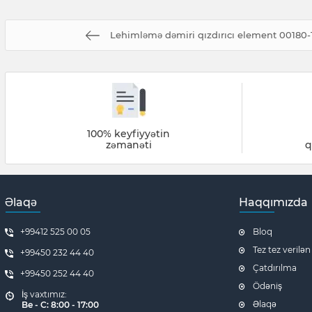
Lehimləmə dəmiri qızdırıcı element 00180
100% keyfiyyətin
zəmanəti
q
Əlaqə
Haqqımızda
+99412 525 00 05
Bloq
Tez tez verilən
+99450 232 44 40
Çatdırılma
+99450 252 44 40
Ödəniş
İş vaxtımız:
Əlaqə
Be - C: 8:00 - 17:00