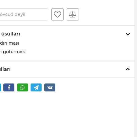
övcud deyil
 üsulları
dırılması
n götürmək
lları