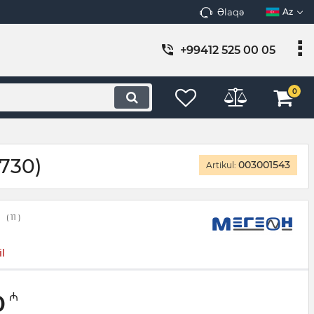
Əlaqə
Az
+99412 525 00 05
0
730)
003001543
Artikul:
(
11
)
l
0
₼