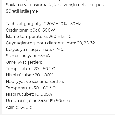
Saxlama və daşınma üçün əlverişli metal korpus
Sürətli istiləşmə
Təchizat gərginliyi: 220V ± 10% - 50Hz
Qızdırıcının gücü: 600W
İşləmə temperaturu: 260 ± 15 ° C
Qaynaqlanmış boru diametri, mm: 20, 25, 32
İzolyasiya müqaviməti:> 1MΩ
Sızma cərəyanı: <5mA
Əməliyyat şərtləri:
Temperatur: -20 ... 50 ° С;
Nisbi rütubət: 20 ... 80%
Nəqliyyat və saxlama şərtləri:
Temperatur: -30 ... 60 ° C;
Nisbi rütubət: 10 ... 85%
Ümumi ölçülər: 345x119x50mm
Ağırlıq: 640 q