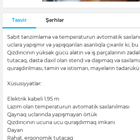
Təsvir
Şərhlər
Sabit tənzimləmə və temperaturun avtomatik saxlanılma
uclara yapışmır və yapışqanları asanlıqla çıxarılır ki, bu
Qızdırıcının yüksək gücü alətin və iş parçalarının z
tutacaq, dəstə daxil olan stend və daşımaq və saxlamaq
quraşdırılması, təmiri və istismarı, mayelərin tədarükü 
Xüsusiyyətlər:
Elektrik kabeli 1.95 m
Lazım olan temperaturun avtomatik saxlanılması
Qaynaq uclarında yapışmayan örtük
Qızdırıcının ucuna ucu quraşdırmaq imkanı
Dayan
Rahat, erqonomik tutacaq