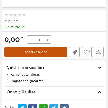
Rəy bildir
Mövcuddur
0,00
₼
−
+
Səbətə əlavə et
Çatdırılma üsulları
Kuryer çatdırılması
Mağazadan götürmək
Ödəniş üsulları
Paylaş: