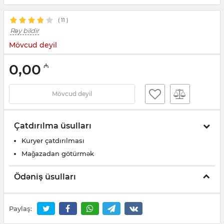
(
11
)
Rəy bildir
Mövcud deyil
0,00
₼
Mövcud deyil
Çatdırılma üsulları
Kuryer çatdırılması
Mağazadan götürmək
Ödəniş üsulları
Paylaş: