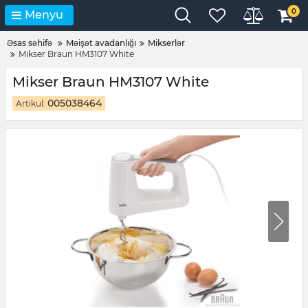
0
Menyu
Əsas səhifə
Məişət avadanlığı
Mikserlər
Mikser Braun HM3107 White
Mikser Braun HM3107 White
005038464
Artikul: