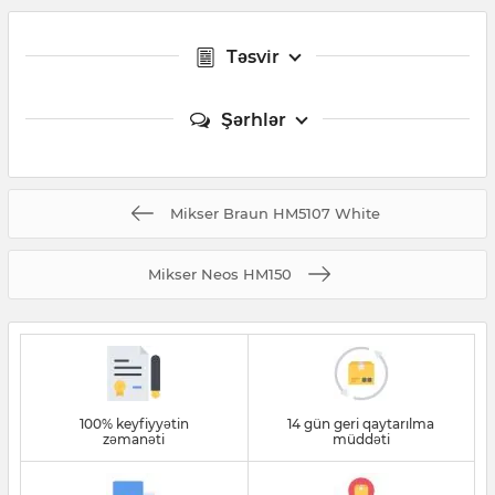
Təsvir
Şərhlər
Mikser Braun HM5107 White
Mikser Neos HM150
100% keyfiyyətin
14 gün geri qaytarılma
zəmanəti
müddəti