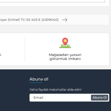
işarı Einhell TC-SS 405 E (4309040)
i
Mağazadan şəxsən
götürmək imkanı
Abunə ol!
Yalnız faydalı məlumatlar əldə edin!
Abunə Ol