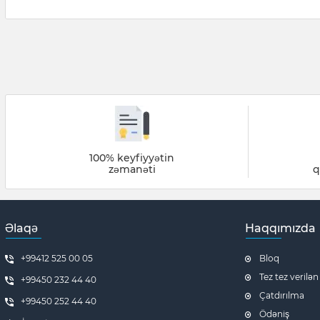
100% keyfiyyətin
zəmanəti
q
Əlaqə
Haqqımızda
+99412 525 00 05
Bloq
Tez tez verilən
+99450 232 44 40
Çatdırılma
+99450 252 44 40
Ödəniş