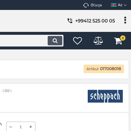
Əlaqə
Az
+99412 525 00 05
0
017008018
Artikul:
(
252
)
₼
−
+