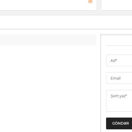
Ad*
Email
Şərh yaz*