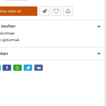
bətə əlavə et
 üsulları
dırılması
n götürmək
lları