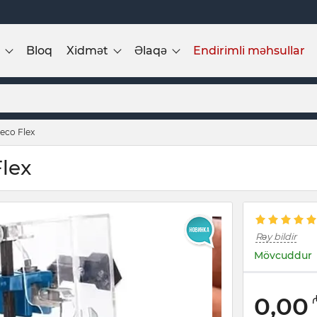
Bloq
Xidmət
Əlaqə
Endirimli məhsullar
eco Flex
lex
Rəy bildir
Mövcuddur
0,00