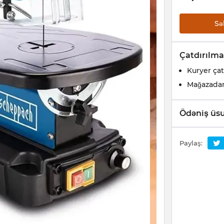
Sə
Çatdırılma
Kuryer çat
Mağazada
Ödəniş üsu
Paylaş: