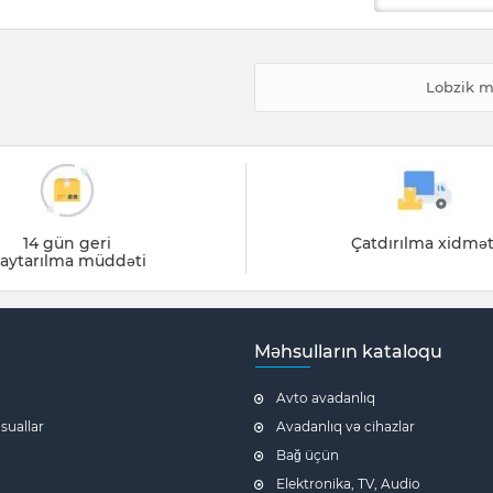
Lobzik m
14 gün geri
Çatdırılma xidmət
aytarılma müddəti
Məhsulların kataloqu
Avto avadanlıq
 suallar
Avadanlıq və cihazlar
Bağ üçün
Elektronika, TV, Audio