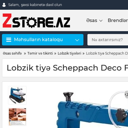
Salam,
şəxsi kabinetə daxil olun
Əsas
Brendlər
Məhsulların kataloqu
Əsas səhifə
Təmir və tikinti
Lobzik tiyələri
Lobzik tiyə Scheppach D
Lobzik tiyə Scheppach Deco F