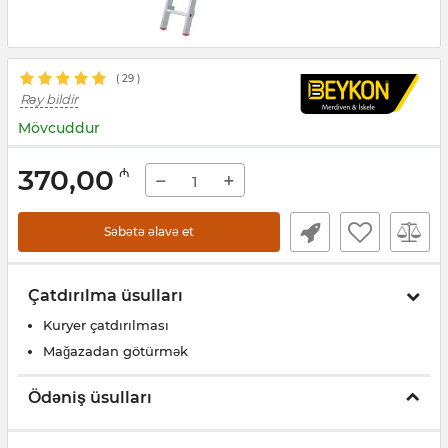
(
29
)
Rəy bildir
Mövcuddur
370,00
₼
−
+
Səbətə əlavə et
Çatdırılma üsulları
Kuryer çatdırılması
Mağazadan götürmək
Ödəniş üsulları