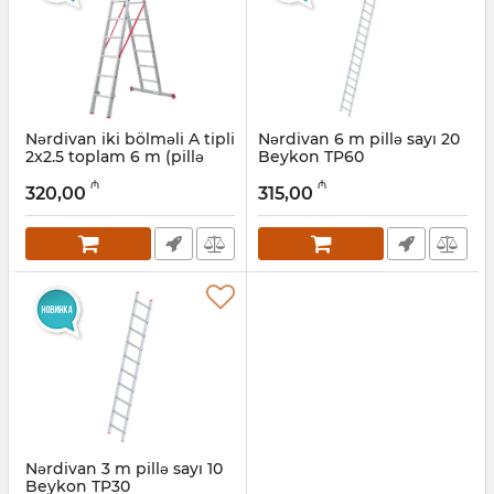
Nərdivan iki bölməli A tipli
Nərdivan 6 m pillə sayı 20
2x2.5 toplam 6 m (pillə
Beykon TP60
sayı 8) Beykon ATS225
Artikul:
010001125
₼
₼
320,00
315,00
Artikul:
010001124
Nərdivan 3 m pillə sayı 10
Beykon TP30