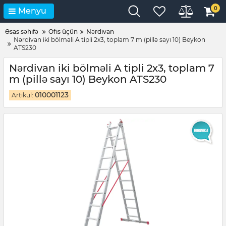
0
Menyu
Əsas səhifə
Ofis üçün
Nərdivan
Nərdivan iki bölməli A tipli 2x3, toplam 7 m (pillə sayı 10) Beykon
ATS230
Nərdivan iki bölməli A tipli 2x3, toplam 7
m (pillə sayı 10) Beykon ATS230
010001123
Artikul: