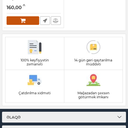
Artikul:
010001128
₼
160,00
100% keyfiyyətin
14 gün geri qaytarılma
zəmanəti
müddəti
Çatdırılma xidməti
Mağazadan şəxsən
götürmək imkanı
ƏLAQƏ