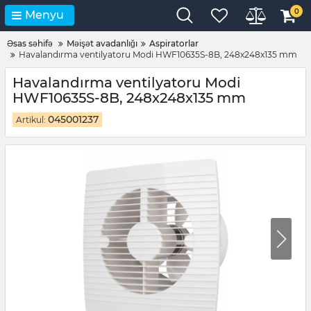
0
Menyu
Əsas səhifə
Məişət avadanlığı
Aspiratorlar
Havalandırma ventilyatoru Modi HWF10635S-8B, 248x248x135 mm
Havalandırma ventilyatoru Modi
HWF10635S-8B, 248x248x135 mm
045001237
Artikul: