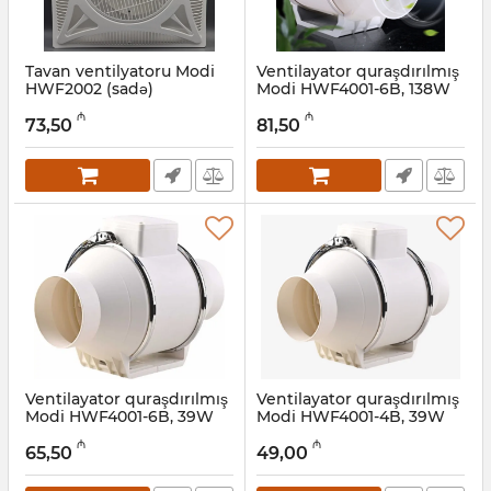
Tavan ventilyatoru Modi
Ventilayator quraşdırılmış
HWF2002 (sadə)
Modi HWF4001-6B, 138W
305x230mm
Artikul:
045001227
₼
₼
73,50
81,50
Ventilayator quraşdırılmış
Ventilayator quraşdırılmış
Modi HWF4001-6B, 39W
Modi HWF4001-4B, 39W
309x195mm
303x176 mm
₼
₼
65,50
49,00
Artikul:
045001203
Artikul:
045001202