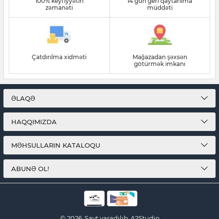
100% keyfiyyətin
14 gün geri qaytarılma
zəmanəti
müddəti
Çatdırılma xidməti
Mağazadan şəxsən
götürmək imkanı
ƏLAQƏ
HAQQIMIZDA
MƏHSULLARIN KATALOQU
ABUNƏ OL!
© 2026
Sayt yaradılıb
A2Studio