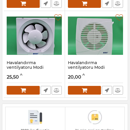
Havalandırma
Havalandırma
ventilyatoru Modi
ventilyatoru Modi
HWF10120S-6A,
HWF10625S-6B,
₼
₼
234×234×110 mm
190x190x120 mm
25,50
20,00
Artikul:
045001235
Artikul:
045001237