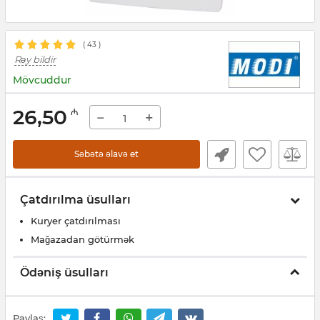
(
43
)
Rəy bildir
Mövcuddur
26,50
₼
−
+
Səbətə əlavə et
Çatdırılma üsulları
Kuryer çatdırılması
Mağazadan götürmək
Ödəniş üsulları
Paylaş: