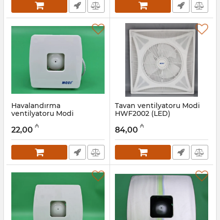
Havalandırma
Tavan ventilyatoru Modi
ventilyatoru Modi
HWF2002 (LED)
FZ0315S-4A, 15W, 151×151
Artikul:
045001228
₼
₼
mm
22,00
84,00
Artikul:
045001229