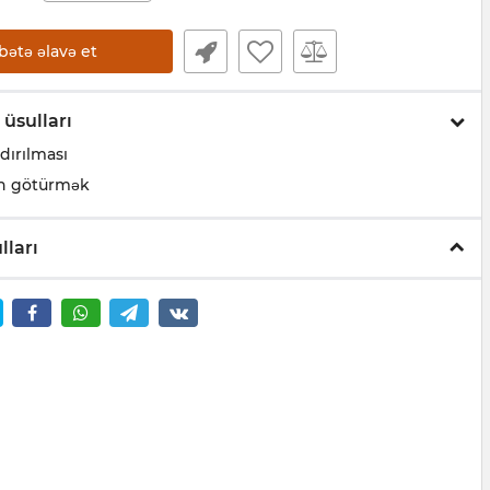
bətə əlavə et
 üsulları
dırılması
n götürmək
lları