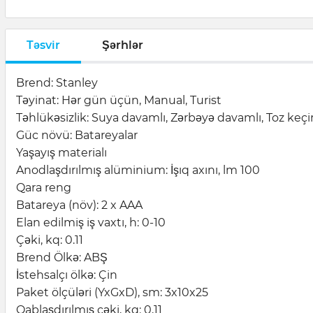
Təsvir
Şərhlər
Brend: Stanley
Təyinat: Hər gün üçün, Manual, Turist
Təhlükəsizlik: Suya davamlı, Zərbəyə davamlı, Toz keç
Güc növü: Batareyalar
Yaşayış materialı
Anodlaşdırılmış alüminium: İşıq axını, lm 100
Qara reng
Batareya (növ): 2 x AAA
Elan edilmiş iş vaxtı, h: 0-10
Çəki, kq: 0.11
Brend Ölkə: ABŞ
İstehsalçı ölkə: Çin
Paket ölçüləri (YxGxD), sm: 3x10x25
Qablaşdırılmış çəki, kq: 0,11