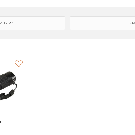
2, 12 W
Fə
2