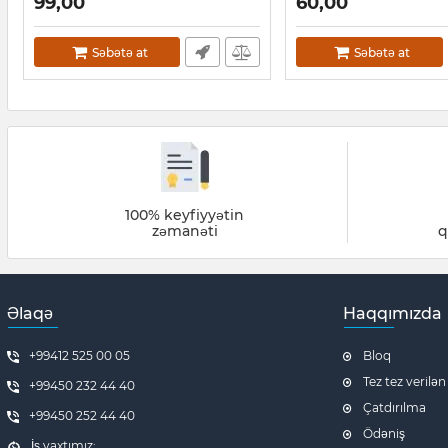
99,00
60,00
Səbətə at
Səbətə at
100% keyfiyyətin
zəmanəti
q
Əlaqə
Haqqımızda
+99412 525 00 05
Bloq
Tez tez verilən
+99450 232 44 40
Çatdırılma
+99450 252 44 40
Ödəniş
İş vaxtımız: