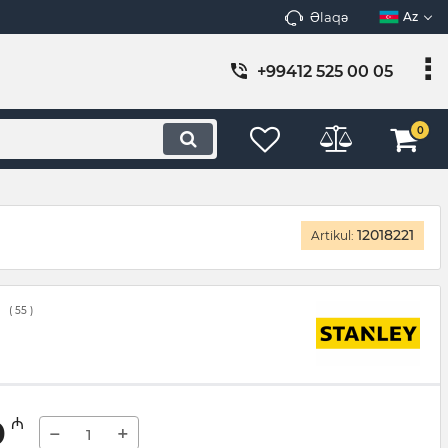
Əlaqə
Az
+99412 525 00 05
0
12018221
Artikul:
(
55
)
0
₼
−
+