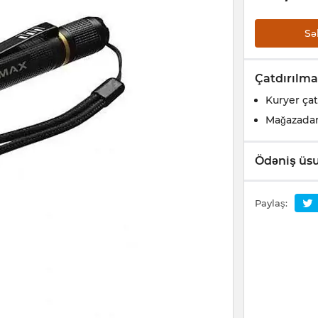
Sə
Çatdırılma
Kuryer çat
Mağazada
Ödəniş üsu
Paylaş: