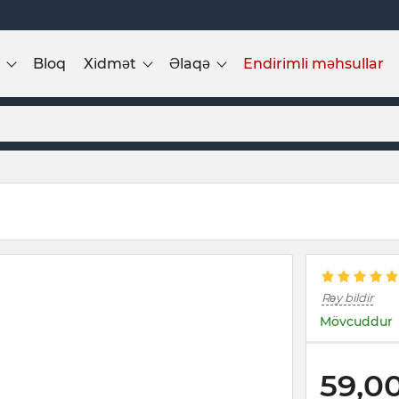
Bloq
Xidmət
Əlaqə
Endirimli məhsullar
Rəy bildir
Mövcuddur
59,0