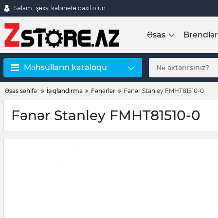
Salam,
şəxsi kabinetə daxil olun
Əsas
Brendlər
Məhsulların kataloqu
Əsas səhifə
İşıqlandırma
Fənərlər
Fənər Stanley FMHT81510-0
Fənər Stanley FMHT81510-0