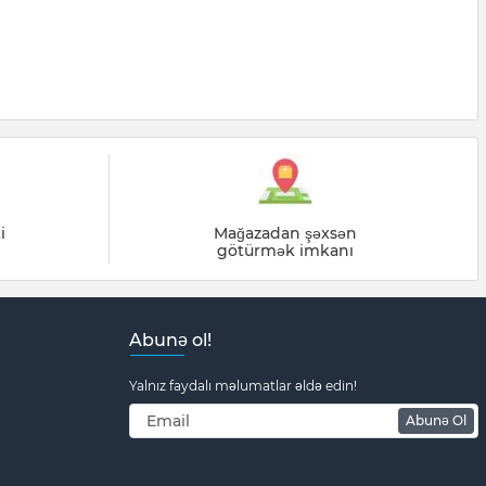
i
Mağazadan şəxsən
götürmək imkanı
Abunə ol!
Yalnız faydalı məlumatlar əldə edin!
Abunə Ol