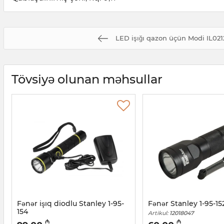
LED işığı qazon üçün Modi IL021
Tövsiyə olunan məhsullar
Fənər işıq diodlu Stanley 1-95-
Fənər Stanley 1-95-15
154
Artikul:
12018047
Artikul:
12018048
₼
₼