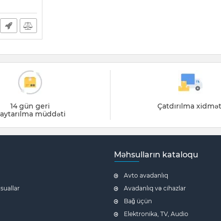
14 gün geri
Çatdırılma xidmət
aytarılma müddəti
Məhsulların kataloqu
Avto avadanlıq
 suallar
Avadanlıq və cihazlar
Bağ üçün
Elektronika, TV, Audio