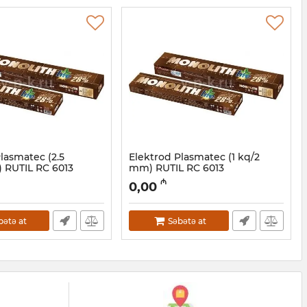
lasmatec (2.5
Elektrod Plasmatec (1 kq/2
 RUTIL RC 6013
mm) RUTIL RC 6013
02003
Artikul:
003002001
₼
0,00
bətə at
Səbətə at