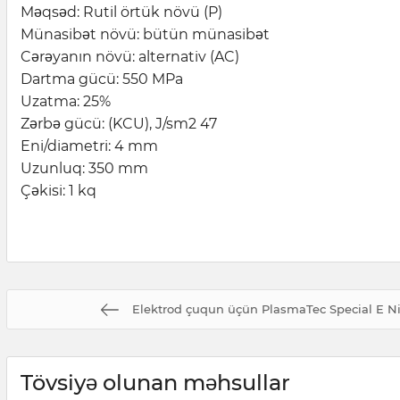
Məqsəd: Rutil örtük növü (P)
Münasibət növü: bütün münasibət
Cərəyanın növü: alternativ (AC)
Dartma gücü: 550 MPa
Uzatma: 25%
Zərbə gücü: (KCU), J/sm2 47
Eni/diametri: 4 mm
Uzunluq: 350 mm
Çəkisi: 1 kq
Elektrod çuqun üçün PlasmaTec Special E Ni
Tövsiyə olunan məhsullar