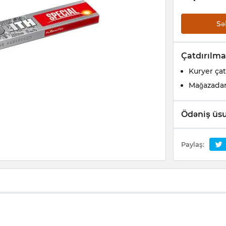
Sə
Çatdırılma
Kuryer çat
Mağazada
Ödəniş üsu
Paylaş: