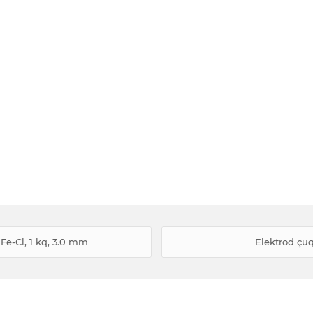
Fe-Cl, 1 kq, 3.0 mm
Elektrod çu