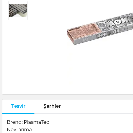
Təsvir
Şərhlər
Brend: PlasmaTec
Növ: ərimə