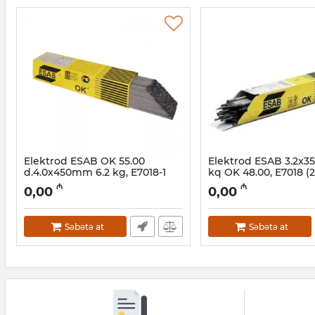
Elektrod ESAB OK 55.00
Elektrod ESAB 3.2x3
d.4.0x450mm 6.2 kg, E7018-1
kq OK 48.00, E7018 (
(248)
Artikul:
03002030
₼
₼
0,00
0,00
Artikul:
03002026
Səbətə at
Səbətə at