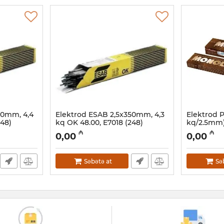
50mm, 4,4
Elektrod ESAB 2,5x350mm, 4,3
Elektrod P
248)
kq OK 48.00, E7018 (248)
kq/2.5mm)
Artikul:
03002031
Artikul:
0030
₼
₼
0,00
0,00
Səbətə at
Sə