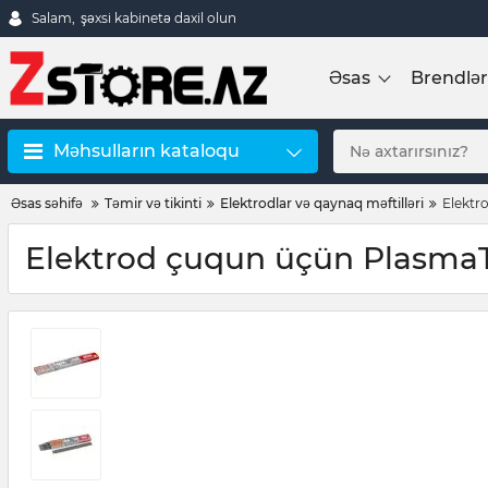
Salam,
şəxsi kabinetə daxil olun
Əsas
Brendlər
Məhsulların kataloqu
Əsas səhifə
Təmir və tikinti
Elektrodlar və qaynaq məftilləri
Elektr
Elektrod çuqun üçün PlasmaTe