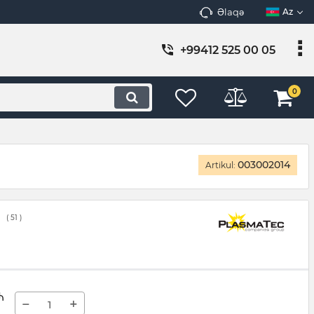
Əlaqə
Az
+99412 525 00 05
0
003002014
Artikul:
(
51
)
₼
−
+