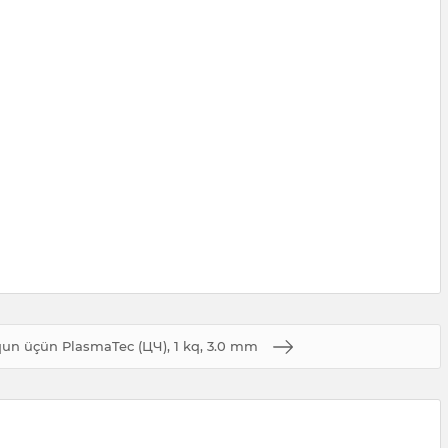
qun üçün PlasmaTec (ЦЧ), 1 kq, 3.0 mm