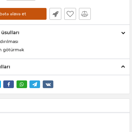
bətə əlavə et
 üsulları
dırılması
n götürmək
lları