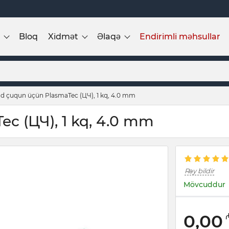
Bloq
Xidmət
Əlaqə
Endirimli məhsullar
od çuqun üçün PlasmaTec (ЦЧ), 1 kq, 4.0 mm
c (ЦЧ), 1 kq, 4.0 mm
Rəy bildir
Mövcuddur
0,00