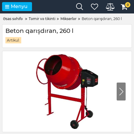
0
Menyu
Əsas səhifə
Təmir və tikinti
Mikserlər
Beton qarışdıran, 260 l
Beton qarışdıran, 260 l
Artikul: