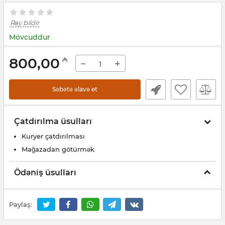
Rəy bildir
Mövcuddur
800,00
₼
−
+
Səbətə əlavə et
Çatdırılma üsulları
Kuryer çatdırılması
Mağazadan götürmək
Ödəniş üsulları
Paylaş: