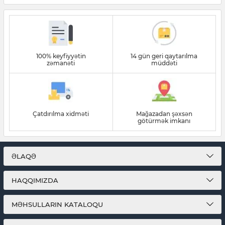
100% keyfiyyətin
14 gün geri qaytarılma
zəmanəti
müddəti
Çatdırılma xidməti
Mağazadan şəxsən
götürmək imkanı
ƏLAQƏ
HAQQIMIZDA
MƏHSULLARIN KATALOQU