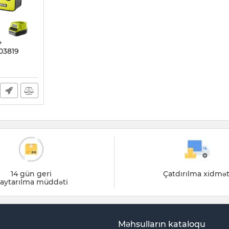
+
03819
14 gün geri
Çatdırılma xidmət
aytarılma müddəti
Məhsulların kataloqu