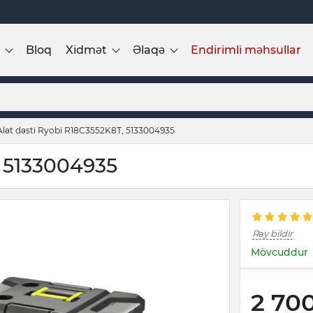
Bloq
Xidmət
Əlaqə
Endirimli məhsullar
Alət dəsti Ryobi R18C3552K8T, 5133004935
, 5133004935
Rəy bildir
Mövcuddur
2 70