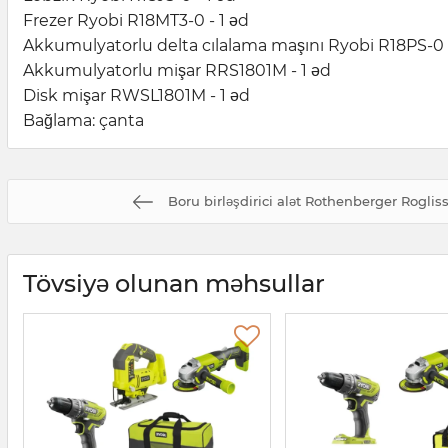
Frezer Ryobi R18MT3-0 - 1 əd
Akkumulyatorlu delta cılalama maşını Ryobi R18PS-0 -
Akkumulyatorlu mişar RRS1801M - 1 əd
Disk mişar RWSL1801M - 1 əd
Bağlama: çanta
Boru birləşdirici alət Rothenberger Rogli
Tövsiyə olunan məhsullar