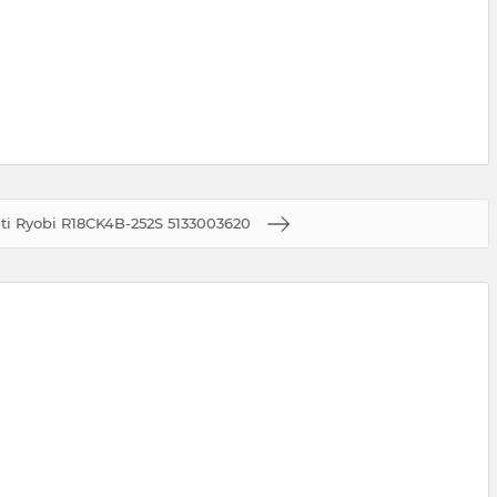
sti Ryobi R18CK4B-252S 5133003620