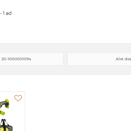
 1 əd
ss 20-1000001094
Alət də