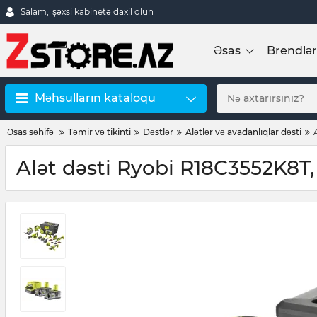
Salam,
şəxsi kabinetə daxil olun
Əsas
Brendlər
Məhsulların kataloqu
Əsas səhifə
Təmir və tikinti
Dəstlər
Alətlər və avadanlıqlar dəsti
Alət dəsti Ryobi R18C3552K8T