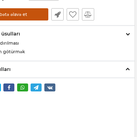
bətə əlavə et
 üsulları
dırılması
n götürmək
lları