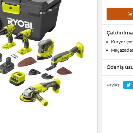
Sə
Çatdırılma
Kuryer çat
Mağazada
Ödəniş üsu
Paylaş: