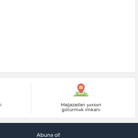
i
Mağazadan şəxsən
götürmək imkanı
Abunə ol!