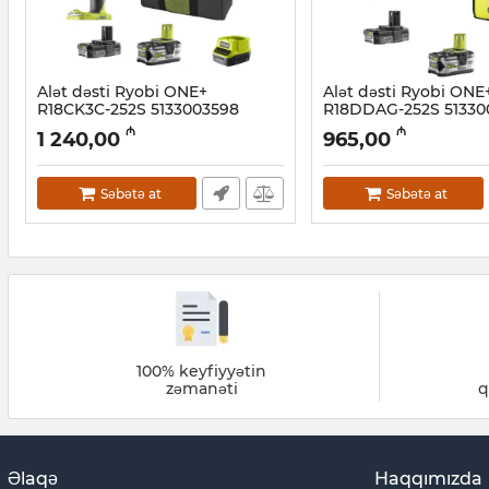
Alət dəsti Ryobi ONE+
Alət dəsti Ryobi ONE
R18CK3C-252S 5133003598
R18DDAG-252S 51330
Artikul:
012001018
Artikul:
012001017
₼
₼
1 240,00
965,00
Səbətə at
Səbətə at
100% keyfiyyətin
zəmanəti
q
Əlaqə
Haqqımızda