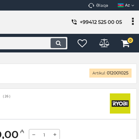
Əlaqə
Az
+99412 525 00 05
0
012001025
Artikul:
(
26
)
0,00
₼
−
+