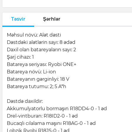
Təsvir
Şərhlər
Məhsul növü: Alət dəsti
Dəstdəki alətlərin sayı: 8 ədəd
Daxil olan batareyaların sayı: 2
Şarj cihazı: 1
Batareya seriyası: Ryobi ONE+
Batareya növü: Li-ion
Batareyanın gərginliyi: 18 V
Batareya tutumu: 2; 5 A*h
Dəstdə daxildir:
Akkumulyatorlu bormaşın R18DD4-0 - 1 əd
Drel-vintburan: R18ID2-0 - 1 əd
Bucaqlı cılalama maşını R18AG-0 - 1 əd
Lobzik Ryobi R18JS-0 - 1 əd