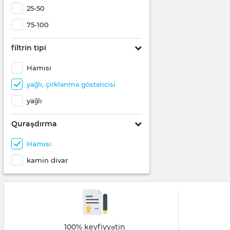
25-50
75-100
filtrin tipi
Hamısı
yağlı, çirklənmə göstəricisi
yağlı
Quraşdırma
Hamısı
kamin divar
100% keyfiyyətin