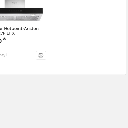
or Hotpoint-Ariston
7F LT X
5041145
₼
0
eyil