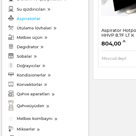
Su qızdırıcıları
Aspiratorlar
Ütüləmə lövhələri
Aspirator Hotpo
HHVP 8.7F LT K
Mətbəx üçün
Artikul:
005041147
₼
804,00
Degidrator
Sobalar
Mövcud deyil
Doğrayıcılar
Kondisionerlər
Konvektorlar
Qəhvə aparatları
Qəhvəüyüdən
Mətbəx kombaynı
Mikserlər