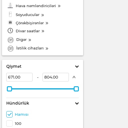
Hava nəmləndiriciləri
Soyuducular
Çörəkbişirənlər
Divar saatlar
Digər
İstilik cihazları
Qiymət
-
₼
Hündürlük
Hamısı
100