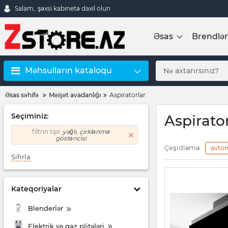
Salam,
şəxsi kabinetə daxil olun
Əsas
Brendlər
Məhsulların kataloqu
Əsas səhifə
Məişət avadanlığı
Aspiratorlar
Seçiminiz:
Aspirator
filtrin tipi:
yağlı, çirklənmə
göstəricisi
Çeşidləmə:
avto
Sıfırla
Kateqoriyalar
Blenderlər
Elektrik və qaz plitələri