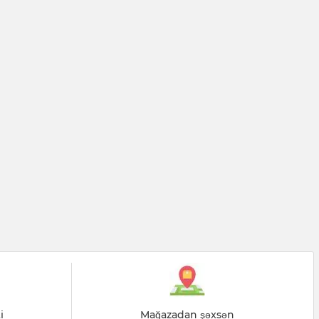
i
Mağazadan şəxsən