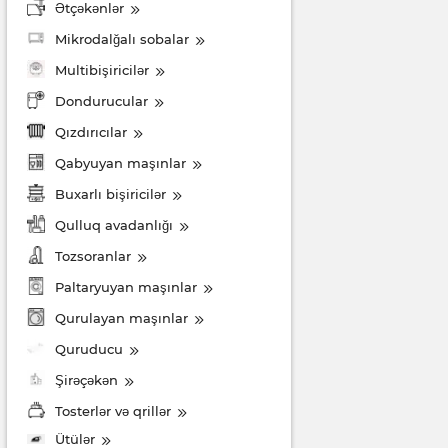
Ətçəkənlər
Mikrodalğalı sobalar
Multibişiricilər
Dondurucular
Qızdırıcılar
Qabyuyan maşınlar
Buxarlı bişiricilər
Qulluq avadanlığı
Tozsoranlar
Paltaryuyan maşınlar
Qurulayan maşınlar
Quruducu
Şirəçəkən
Tosterlər və qrillər
Ütülər