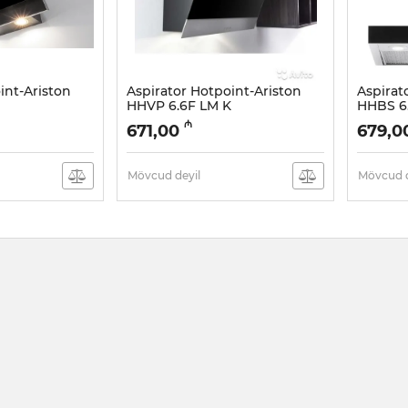
int-Ariston
Aspirator Hotpoint-Ariston
Aspirat
HHVP 6.6F LM K
HHBS 6.
Artikul:
005041146
Artikul:
00
₼
671,00
679,0
Mövcud deyil
Mövcud d