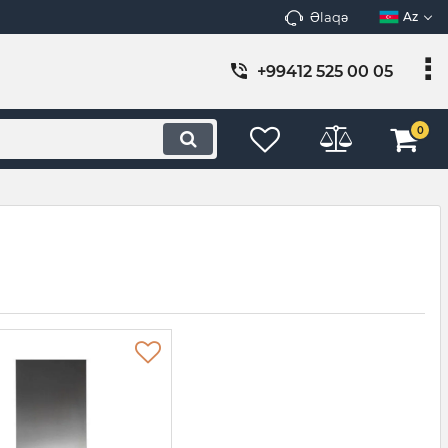
Əlaqə
Az
+99412 525 00 05
0