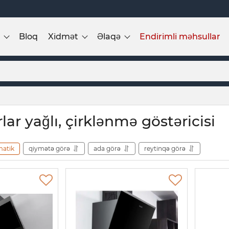
Bloq
Xidmət
Əlaqə
Endirimli məhsullar
lar yağlı, çirklənmə göstəricisi
matik
qiymətə görə
ada görə
reytinqə görə