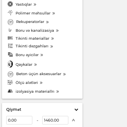
Yastıqlar
Polimer məhsullar
Rekuperatorlar
Boru və kanalizasiya
Tikinti materiallar
Tikinti dəzgahları
Boru əyicilər
Qaykalar
Beton üçün aksesuarlar
Ölçü alətləri
izolyasiya materiallrı
Qiymət
-
₼