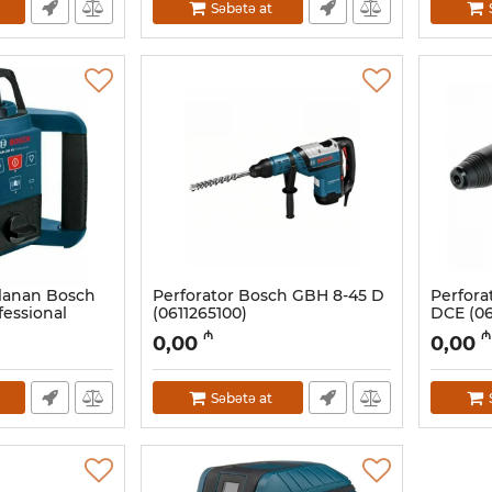
Səbətə at
ırlanan Bosch
Perforator Bosch GBH 8-45 D
Perfora
fessional
(0611265100)
DCE (06
Artikul:
017004006
Artikul:
0
₼
₼
0,00
0,00
Səbətə at