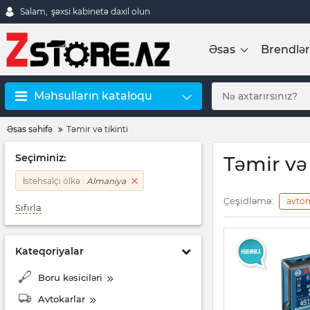
Salam,
şəxsi kabinetə daxil olun
Əsas
Brendlər
Məhsulların kataloqu
Əsas səhifə
Təmir və tikinti
Seçiminiz:
Təmir və
İstehsalçı ölkə :
Almaniya
Çeşidləmə:
avto
Sıfırla
Kateqoriyalar
Boru kəsiciləri
Avtokarlar