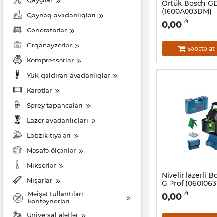
Qayçılar
Örtük Bosch GD
(1600A003DM)
Qaynaq avadanlıqları
Artikul:
017018040
₼
0,00
Generatorlar
Orqanayzerlər
Səbətə at
Kompressorlar
Yük qaldıran avadanlıqlar
Karotlar
Sprey tapancaları
Lazer avadanlıqları
Lobzik tiyələri
Məsafə ölçənlər
Mikserlər
Nivelir lazerli 
Mişarlar
G Prof (0601063
Artikul:
017010011
₼
Məişət tullantıları
0,00
konteynerləri
Universal alətlər