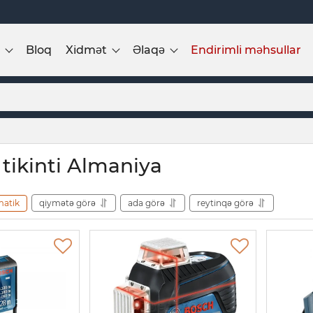
Bloq
Xidmət
Əlaqə
Endirimli məhsullar
 tikinti Almaniya
matik
qiymətə görə
ada görə
reytinqə görə