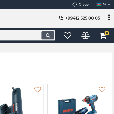
Əlaqə
Az
+99412 525 00 05
0