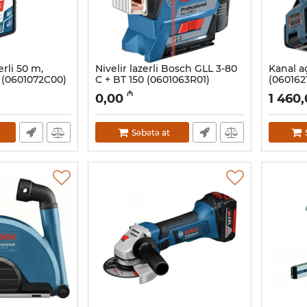
rli 50 m,
Nivelir lazerli Bosch GLL 3-80
Kanal a
(0601072C00)
C + BT 150 (0601063R01)
(060162
Artikul:
017010032
Artikul:
01
₼
0,00
1 460
Səbətə at