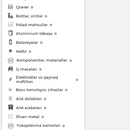
Qraver
Boltlar, vintlər
Polad məhsullar
Alüminium təbəqə
Batareyalar
Məftil
Komponentlər, materiallar
İş masaları
Elektrodlar və qaynaq
məftilləri
Boru təmizləyici cihazlar
Alət dolabları
Alət arabaları
Əlvan metal
Yükqaldırma kəmərləri