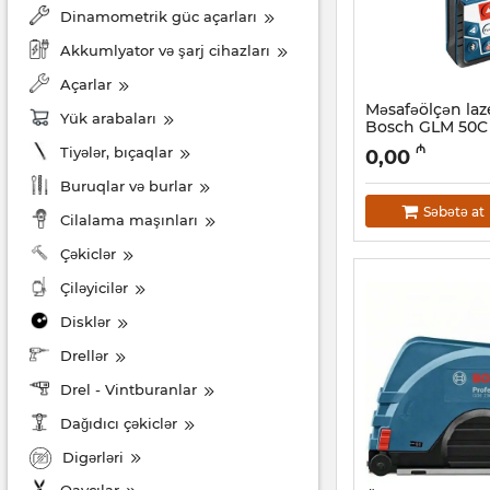
Dinamometrik güc açarları
Akkumlyator və şarj cihazları
Açarlar
Məsafəölçən laze
Yük arabaları
Bosch GLM 50C 
Artikul:
017010219
₼
Tiyələr, bıçaqlar
0,00
Buruqlar və burlar
Səbətə at
Cilalama maşınları
Çəkiclər
Çiləyicilər
Disklər
Drellər
Drel - Vintburanlar
Dağıdıcı çəkiclər
Digərləri