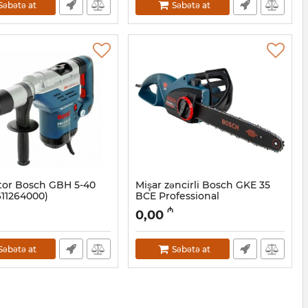
Səbətə at
Səbətə at
tor Bosch GBH 5-40
Mişar zəncirli Bosch GKE 35
11264000)
BCE Professional
(0601597603)
17004005
₼
0,00
Artikul:
017009002
Səbətə at
Səbətə at