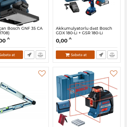
çan Bosch GNF 35 CA
Akkumulyatorlu dəst Bosch
1708)
GDX 180-Li + GSR 180-Li
(06019G5222)
7026239
₼
₼
,00
0,00
Artikul:
018000438
Səbətə at
Səbətə at