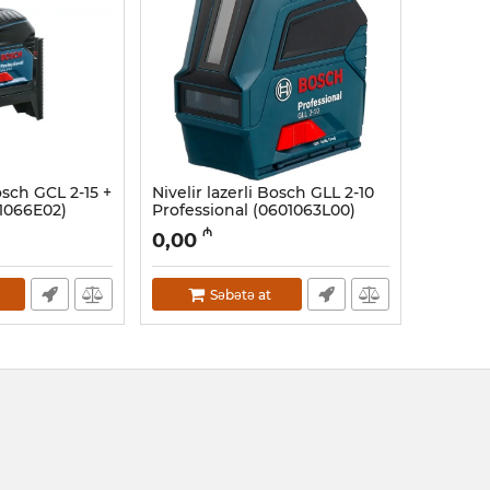
Bosch GCL 2-15 +
Nivelir lazerli Bosch GLL 2-10
1066E02)
Professional (0601063L00)
Artikul:
017010003
₼
0,00
Səbətə at