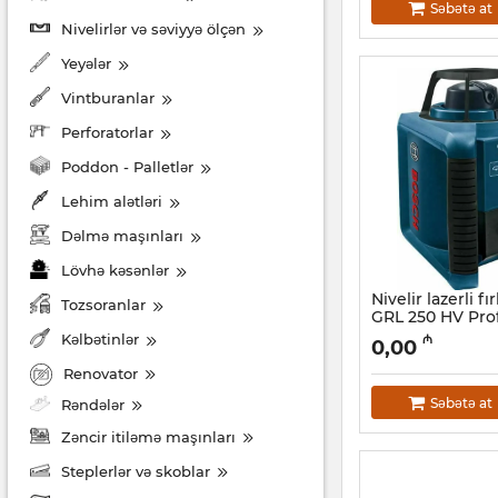
Səbətə at
Nivelirlər və səviyyə ölçən
Yeyələr
Vintburanlar
Perforatorlar
Poddon - Palletlər
Lehim alətləri
Dəlmə maşınları
Lövhə kəsənlər
Nivelir lazerli f
Tozsoranlar
GRL 250 HV Pro
(0601061600)
Kəlbətinlər
₼
0,00
Artikul:
017010005
Renovator
Səbətə at
Rəndələr
Zəncir itiləmə maşınları
Steplerlər və skoblar