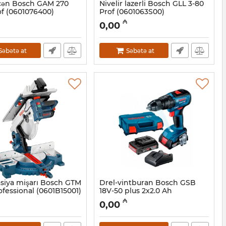
çən Bosch GAM 270
Nivelir lazerli Bosch GLL 3-80
f (0601076400)
Prof (0601063S00)
7010015
Artikul:
017010012
₼
0,00
Səbətə at
Səbətə at
asiya mişarı Bosch GTM
Drel-vintburan Bosch GSB
ofessional (0601B15001)
18V-50 plus 2x2.0 Ah
(06019H5100)
17009004
₼
0,00
Artikul:
018000007