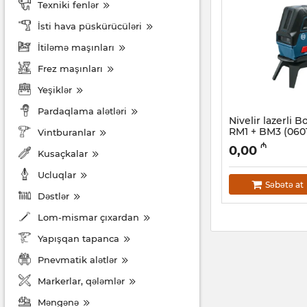
Texniki fenlər
İsti hava püskürücüləri
İtiləmə maşınları
Frez maşınları
Yeşiklər
Pardaqlama alətləri
Nivelir lazerli 
RM1 + BM3 (060
Vintburanlar
Artikul:
017010004
₼
0,00
Kusaçkalar
Ucluqlar
Səbətə at
Dəstlər
Lom-mismar çıxardan
Yapışqan tapanca
Pnevmatik alətlər
Markerlar, qələmlər
Məngənə