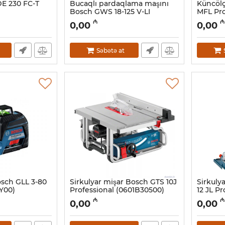
E 230 FC-T
Bucaqlı pardaqlama maşını
Küncöl
Bosch GWS 18-125 V-LI
MFL Pro
(0615990L6G)
Artikul:
01
₼
₼
0,00
0,00
Artikul:
017018023
Səbətə at
Bosch GLL 3-80
Sirkulyar mişar Bosch GTS 10J
Sirkuly
Y00)
Professional (0601B30500)
12 JL Pr
Artikul:
017009005
Artikul:
0
₼
₼
0,00
0,00