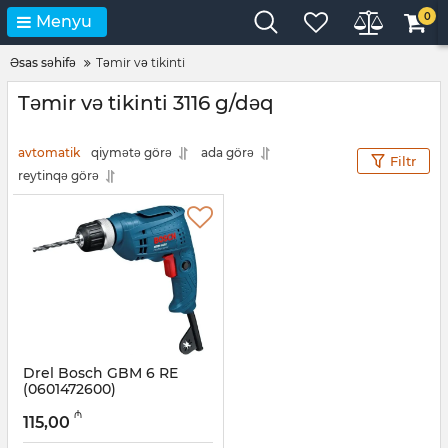
0
Menyu
Əsas səhifə
Təmir və tikinti
Təmir və tikinti 3116 g/dəq
avtomatik
qiymətə görə
ada görə
Filtr
reytinqə görə
Drel Bosch GBM 6 RE
(0601472600)
Artikul:
017003009
₼
115,00