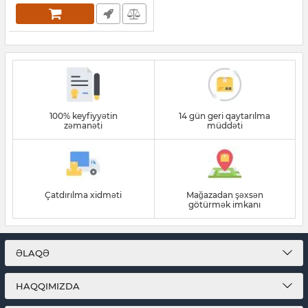
100% keyfiyyətin
14 gün geri qaytarılma
zəmanəti
müddəti
Çatdırılma xidməti
Mağazadan şəxsən
götürmək imkanı
ƏLAQƏ
HAQQIMIZDA