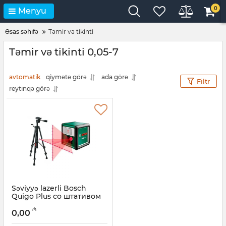
0
Menyu
Əsas səhifə
Təmir və tikinti
Təmir və tikinti 0,05-7
avtomatik
qiymətə görə
ada görə
Filtr
reytinqə görə
Səviyyə lazerli Bosch
Quigo Plus со штативом
(0603663600)
₼
0,00
Artikul:
017010030