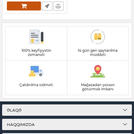
100% keyfiyyətin
14 gün geri qaytarılma
zəmanəti
müddəti
Çatdırılma xidməti
Mağazadan şəxsən
götürmək imkanı
ƏLAQƏ
HAQQIMIZDA