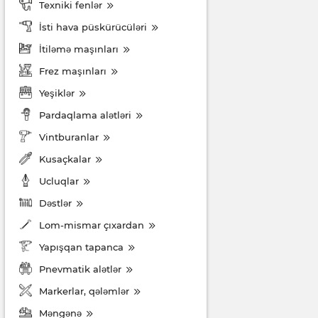
Texniki fenlər
İsti hava püskürücüləri
İtiləmə maşınları
Frez maşınları
Yeşiklər
Pardaqlama alətləri
Vintburanlar
Kusaçkalar
Ucluqlar
Dəstlər
Lom-mismar çıxardan
Yapışqan tapanca
Pnevmatik alətlər
Markerlar, qələmlər
Məngənə