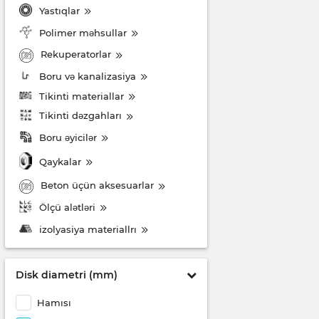
Yastıqlar
Polimer məhsullar
Rekuperatorlar
Boru və kanalizasiya
Tikinti materiallar
Tikinti dəzgahları
Boru əyicilər
Qaykalar
Beton üçün aksesuarlar
Ölçü alətləri
izolyasiya materiallrı
Disk diametri (mm)
Hamısı