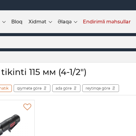
Bloq
Xidmət
Əlaqə
Endirimli məhsullar
tikinti 115 мм (4-1/2")
matik
qiymətə görə
ada görə
reytinqə görə