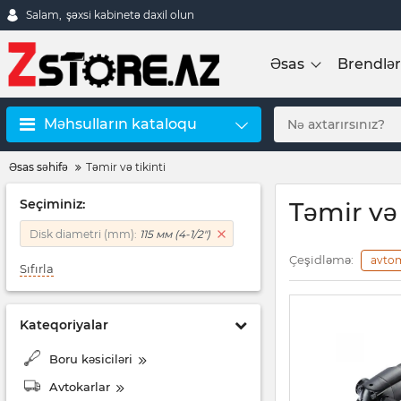
Salam,
şəxsi kabinetə daxil olun
Əsas
Brendlər
Məhsulların kataloqu
Əsas səhifə
Təmir və tikinti
Seçiminiz:
Təmir və 
Disk diametri (mm):
115 мм (4-1/2")
Çeşidləmə:
avto
Sıfırla
Kateqoriyalar
Boru kəsiciləri
Avtokarlar