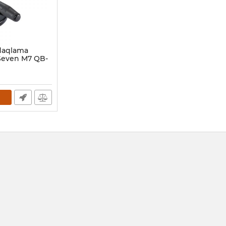
daqlama
Seven M7 QB-