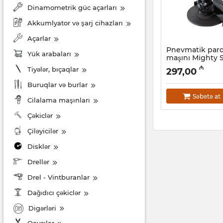
Dinamometrik güc açarları
Akkumlyator və şarj cihazları
Açarlar
Pnevmatik par
Yük arabaları
maşını Mighty 
7145M
₼
Tiyələr, bıçaqlar
297,00
Artikul:
017018064
Buruqlar və burlar
Səbətə at
Cilalama maşınları
Çəkiclər
Çiləyicilər
Disklər
Drellər
Drel - Vintburanlar
Dağıdıcı çəkiclər
Digərləri