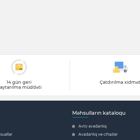
14 gün geri
Çatdırılma xidmət
aytarılma müddəti
Məhsulların kataloqu
Avto avadanlıq
 suallar
Avadanlıq və cihazlar