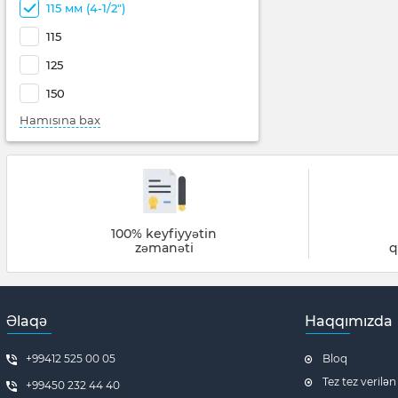
115 мм (4-1/2")
115
125
150
Hamısına bax
100% keyfiyyətin
zəmanəti
q
Əlaqə
Haqqımızda
+99412 525 00 05
Bloq
Tez tez verilən
+99450 232 44 40