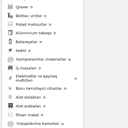
Qraver
Boltlar, vintlər
Polad məhsullar
Alüminium təbəqə
Batareyalar
Məftil
Komponentlər, materiallar
İş masaları
Elektrodlar və qaynaq
məftilləri
Boru təmizləyici cihazlar
Alət dolabları
Alət arabaları
Əlvan metal
Yükqaldırma kəmərləri