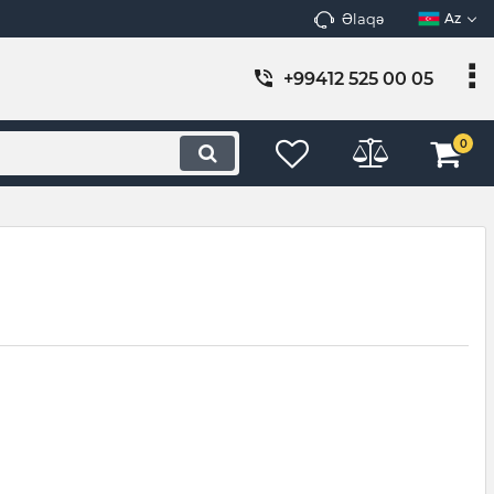
Əlaqə
Az
+99412 525 00 05
0