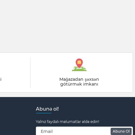
i
Mağazadan şəxsən
götürmək imkanı
Abunə ol!
Yalnız faydalı məlumatlar əldə edin!
Abunə Ol