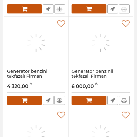
Generator benzinli
Generator benzinli
təkfazalı Firman
təkfazalı Firman
FPG12010E ATS, 8,5 kVt
FGP15000SE, 10 kVt
₼
₼
4 320,00
6 000,00
Artikul:
022001010
Artikul:
022001009