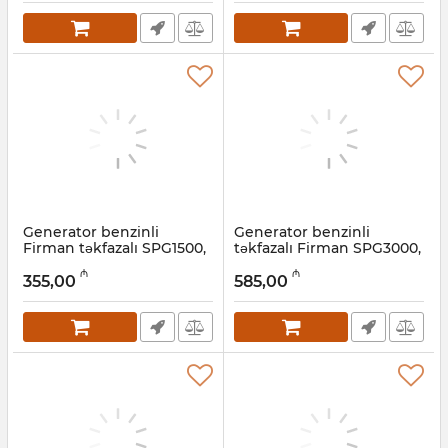
Generator benzinli
Generator benzinli
Firman təkfazalı SPG1500,
təkfazalı Firman SPG3000,
1 kVt
2,5 kVt
₼
₼
355,00
585,00
Artikul:
022001016
Artikul:
022001015