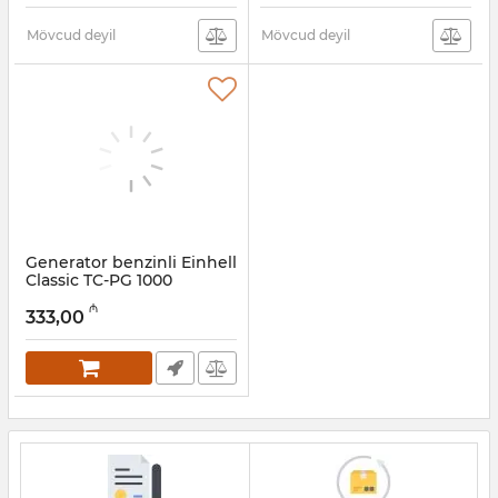
Mövcud deyil
Mövcud deyil
Generator benzinli Einhell
Classic TC-PG 1000
(4152530)
₼
333,00
Artikul:
009001001