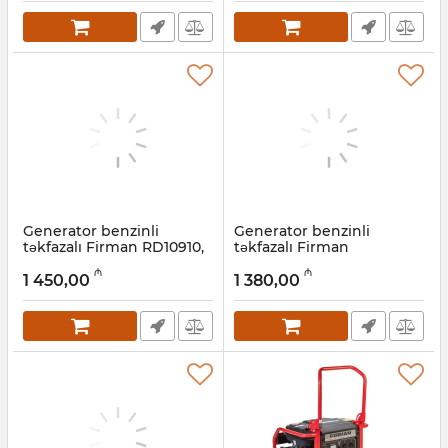
Generator benzinli
Generator benzinli
təkfazalı Firman RD10910,
təkfazalı Firman
7,2 kVt
ECO8990E, 6 kVt
₼
₼
1 450,00
1 380,00
Artikul:
022001022
Artikul:
022001021