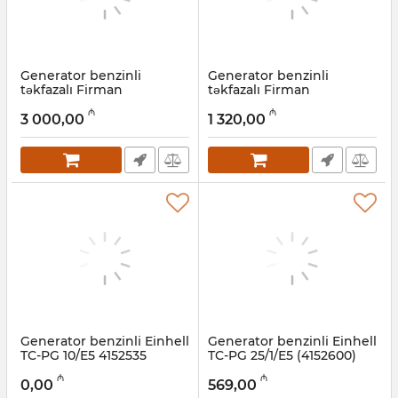
Generator benzinli
Generator benzinli
təkfazalı Firman
təkfazalı Firman
SDG8500SE ATS, 6 kVt
SPG6500E2, 5 kVt
₼
₼
3 000,00
1 320,00
Artikul:
022001002
Artikul:
022001001
Generator benzinli Einhell
Generator benzinli Einhell
TC-PG 10/E5 4152535
TC-PG 25/1/E5 (4152600)
Artikul:
009001009
Artikul:
009001008
₼
₼
0,00
569,00