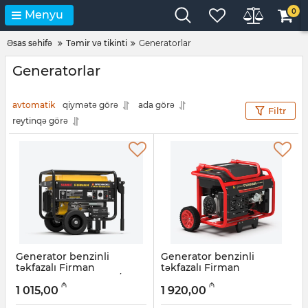
0
Menyu
Əsas səhifə
Təmir və tikinti
Generatorlar
Generatorlar
avtomatik
qiymətə görə
ada görə
Filtr
reytinqə görə
Generator benzinli
Generator benzinli
təkfazalı Firman
təkfazalı Firman
SPG3000E2 ATS 12 V / 8.3
ECO12990ES ATS 8,0 kVt
₼
₼
A
1 015,00
1 920,00
Artikul:
022001051
Artikul:
022001052