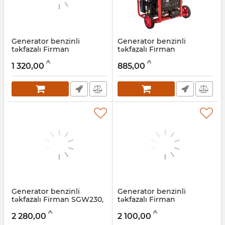
Generator benzinli
Generator benzinli
təkfazalı Firman
təkfazalı Firman
ECO7990E, 5 kVt
ECO3990E, 2,5 kVt
₼
₼
1 320,00
885,00
Artikul:
022001020
Artikul:
022001019
Generator benzinli
Generator benzinli
təkfazalı Firman SGW230,
təkfazalı Firman
5 kVt
SDW180E, 4 kVt
₼
₼
2 280,00
2 100,00
Artikul:
022001018
Artikul:
022001017