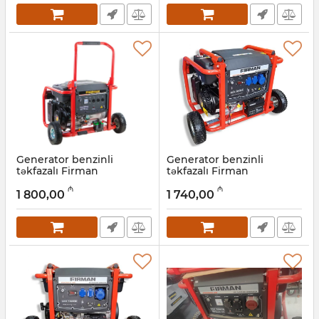
Generator benzinli
Generator benzinli
təkfazalı Firman
təkfazalı Firman
ECO12990ES 8,0 кVt
ECO10990E ATS 8,5 kVt
₼
₼
1 800,00
1 740,00
Artikul:
022001050
Artikul:
022001049