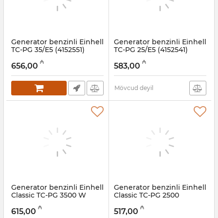
Generator benzinli Einhell
Generator benzinli Einhell
TC-PG 35/E5 (4152551)
TC-PG 25/E5 (4152541)
Artikul:
009001005
Artikul:
009001004
₼
₼
656,00
583,00
Mövcud deyil
Generator benzinli Einhell
Generator benzinli Einhell
Classic TC-PG 3500 W
Classic TC-PG 2500
(4152550)
(4152540)
₼
₼
615,00
517,00
Artikul:
009001003
Artikul:
009001002