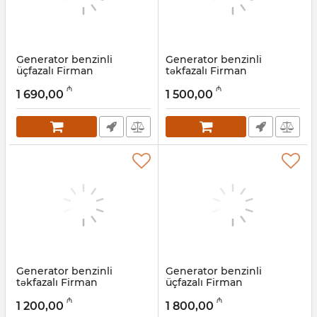
Generator benzinli
Generator benzinli
üçfazalı Firman
təkfazalı Firman
SDG5500TCLE, 4,8 kVt
SDG4000CLE, 2,8 kVt
₼
₼
1 690,00
1 500,00
Artikul:
022001008
Artikul:
022001007
Generator benzinli
Generator benzinli
təkfazalı Firman
üçfazalı Firman
SDG4000CL, 2,8 kVt
SDG8500TCLE, 6 kVt
₼
₼
1 200,00
1 800,00
Artikul:
022001006
Artikul:
022001005