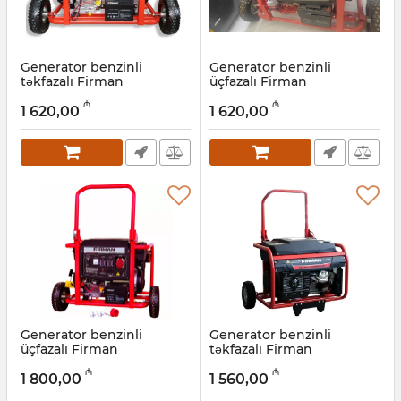
Generator benzinli
Generator benzinli
təkfazalı Firman
üçfazalı Firman
ECO10990E 8,5 кVt
ECO10990TE 7,0-8,4 kVt
₼
₼
1 620,00
1 620,00
Artikul:
022001048
Artikul:
022001047
Generator benzinli
Generator benzinli
üçfazalı Firman
təkfazalı Firman
ECO10990TE ATS 7,0-8,4
ECO8990E ATS 6 kVt
₼
₼
kVt
1 800,00
1 560,00
Artikul:
022001045
Artikul:
022001046