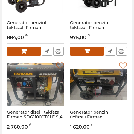
Generator benzinli
Generator benzinli
təkfazalı Firman
təkfazalı Firman
SPG4000E2 3,2 kVt
SPG3800E2 3,8 kVt
₼
₼
884,00
975,00
Artikul:
022001042
Artikul:
022001041
Generator dizelli təkfazalı
Generator benzinli
Firman SDG11000TCLE 9,4
üçfazalı Firman
kVt
SPG8500TE2 ATS 6 kVt
₼
₼
2 760,00
1 620,00
Artikul:
022001040
Artikul:
022001039