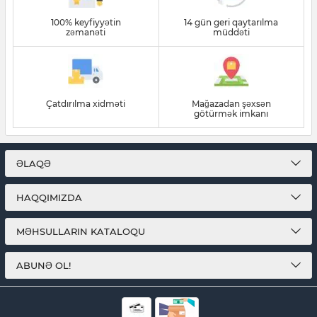
100% keyfiyyətin
14 gün geri qaytarılma
zəmanəti
müddəti
Çatdırılma xidməti
Mağazadan şəxsən
götürmək imkanı
ƏLAQƏ
HAQQIMIZDA
MƏHSULLARIN KATALOQU
ABUNƏ OL!