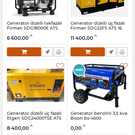
Generator dizelli təkfazalı
Generator dizelli üç fazalı
Firman SDG18000E ATS
Firman SDG22FS ATS 16
14,5 kVt
kVt
₼
₼
6 600,00
11 400,00
Artikul:
022001036
Artikul:
022001035
Generator dizelli üç fazalı
Generator benzinli 3,5 kva
Etgen SDG24000TSE ATS
Bison bs-4500
220V / 380V, 50Hz
Artikul:
009001023
₼
₼
8 400,00
0,00
Artikul:
022001034