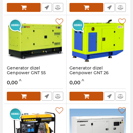
Generator dizel
Generator dizel
Genpower GNT 55
Genpower GNT 26
Artikul:
009001011
Artikul:
009001010
₼
₼
0,00
0,00