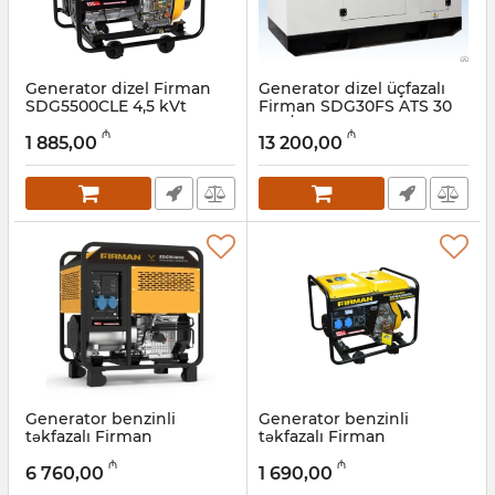
Generator dizel Firman
Generator dizel üçfazalı
SDG5500CLE 4,5 kVt
Firman SDG30FS ATS 30
kVa/24 kVt
Artikul:
022001032
₼
₼
1 885,00
13 200,00
Artikul:
022001031
Generator benzinli
Generator benzinli
təkfazalı Firman
təkfazalı Firman
SDG15000E ATS 5,5 kVt
SDG5500CL 4,8 kVt
₼
₼
6 760,00
1 690,00
Artikul:
022001030
Artikul:
022001029