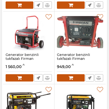
Generator benzinli
Generator benzinli
təkfazalı Firman
təkfazalı Firman
ECO7990E ATS 5 kVt
ECO4990E 3,5 kVt
₼
₼
1 560,00
949,00
Artikul:
022001044
Artikul:
022001043