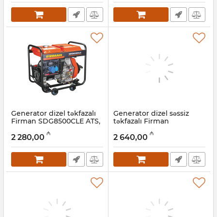
Generator dizel təkfazalı
Generator dizel səssiz
Firman SDG8500CLE ATS,
təkfazalı Firman
6 kVt
SDG8500SE, 4,5 kVt
₼
₼
2 280,00
2 640,00
Artikul:
022001004
Artikul:
022001003