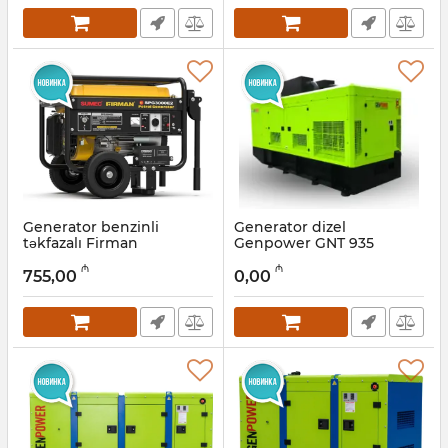
Generator benzinli
Generator dizel
təkfazalı Firman
Genpower GNT 935
Spg3000e2 2,5 kVt
Artikul:
009001022
₼
₼
755,00
0,00
Artikul:
022001033