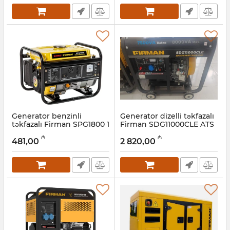
Generator benzinli
Generator dizelli təkfazalı
təkfazalı Firman SPG1800 1
Firman SDG11000CLE ATS
kVt
7,5 kVt
₼
₼
481,00
2 820,00
Artikul:
022001038
Artikul:
022001037