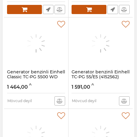
Generator benzinli Einhell
Generator benzinli Einhell
Classic TC-PG 5500 WD
TC-PG 55/E5 (4152562)
(4152560)
Artikul:
009001006
₼
₼
1 464,00
1 591,00
Artikul:
009001007
Mövcud deyil
Mövcud deyil