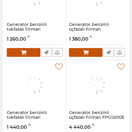
Generator benzinli
Generator benzinli
təkfazalı Firman
üçfazalı Firman
SPG5000E2, 4 kVt
SPG6500TE2, 5 kVt
₼
₼
1 260,00
1 380,00
Artikul:
022001014
Artikul:
022001013
Generator benzinli
Generator benzinli
təkfazalı Firman
üçfazalı Firman FPG12010E
SPG8500E2, 6 kVt
TE, 8,5 kVt
₼
₼
1 440,00
4 440,00
Artikul:
022001012
Artikul:
022001011