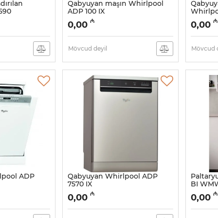
dırılan
Qabyuyan maşın Whirlpool
Qabyuya
590
ADP 100 IX
Whirlp
Artikul:
005054179
Artikul:
00
₼
₼
0,00
0,00
Mövcud deyil
Mövcud d
lpool ADP
Qabyuyan Whirlpool ADP
Paltary
7570 IX
BI WMW
Artikul:
005054175
Artikul:
0
₼
₼
0,00
0,00