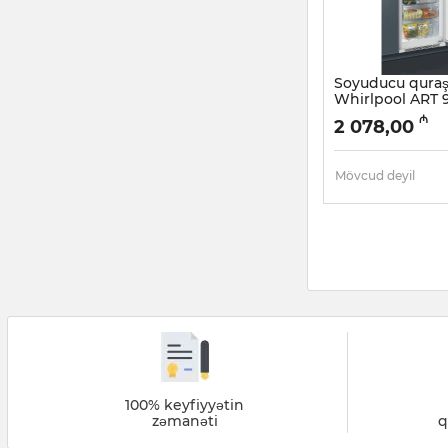
Soyuducu quraş
Whirlpool ART 
Artikul:
005058013
₼
2 078,00
Mövcud deyil
100% keyfiyyətin
zəmanəti
q