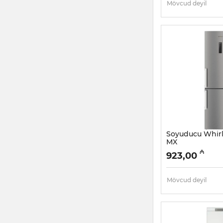
Mövcud deyil
Soyuducu Whirl
MX
Artikul:
005058021
₼
923,00
Mövcud deyil