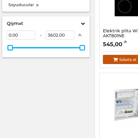
Soyuducular
Qiymət
Elektrik plitə W
-
₼
AKT801NE
Artikul:
005038111
₼
545,00
Səbətə at