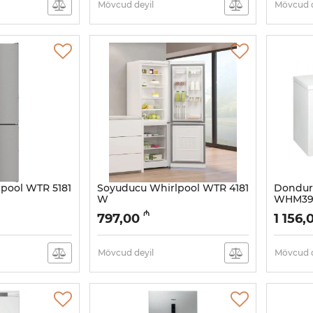
Mövcud deyil
Mövcud d
pool WTR 5181
Soyuducu Whirlpool WTR 4181
Dondur
W
WHM39
Artikul:
005058020
Artikul:
00
₼
797,00
1 156,
Mövcud deyil
Mövcud d