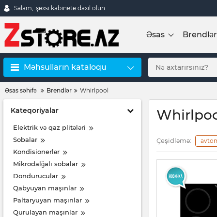
Salam,
şəxsi kabinetə daxil olun
Əsas
Brendlər
Məhsulların kataloqu
Əsas səhifə
Brendlər
Whirlpool
Kateqoriyalar
Whirlpo
Elektrik və qaz plitələri
Sobalar
Çeşidləmə:
avto
Kondisionerlər
Mikrodalğalı sobalar
Dondurucular
Qabyuyan maşınlar
Paltaryuyan maşınlar
Qurulayan maşınlar