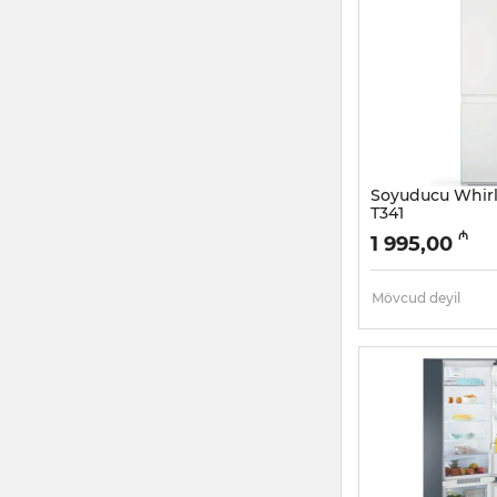
Soyuducu Whir
T341
Artikul:
005058017
₼
1 995,00
Mövcud deyil