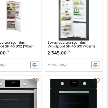
u quraşdırılan
Soyuducu quraşdırılan
ol SP 40 802 (70sm)
Whirlpool SP 40 801 (70sm)
400
SPACE 400
₼
₼
,00
2 345,00
5058015
Artikul:
005058014
eyil
Mövcud deyil