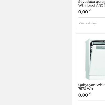
Soyuducu quraş
Whirlpool ARG 
Artikul:
005058052
₼
0,00
Mövcud deyil
Qabyuyan Whir
7570 Wh
Artikul:
005054176
₼
0,00