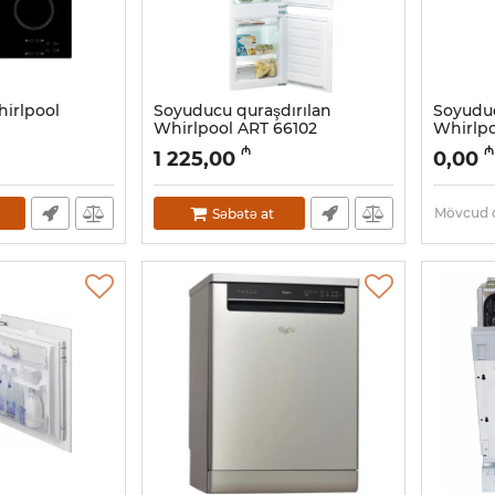
hirlpool
Soyuducu quraşdırılan
Soyuduc
Whirlpool ART 66102
Whirlpo
Artikul:
005058055
Artikul:
0
₼
₼
1 225,00
0,00
Mövcud d
Səbətə at