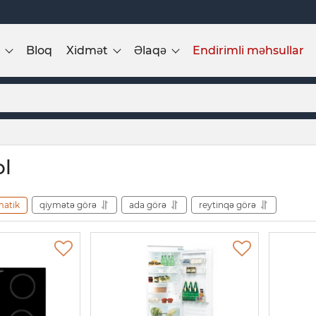
Bloq
Xidmət
Əlaqə
Endirimli məhsullar
ol
matik
qiymətə görə
ada görə
reytinqə görə