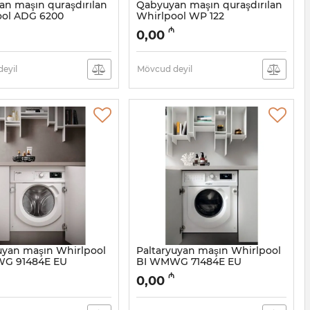
n maşın quraşdırılan
Qabyuyan maşın quraşdırılan
ool ADG 6200
Whirlpool WP 122
5054178
Artikul:
005054177
₼
0,00
eyil
Mövcud deyil
uyan maşın Whirlpool
Paltaryuyan maşın Whirlpool
G 91484E EU
BI WMWG 71484E EU
05054483
Artikul:
005054482
₼
0,00