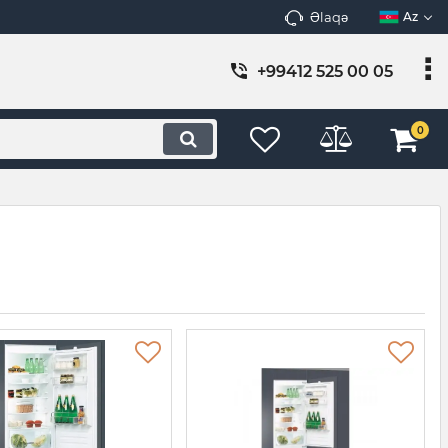
Əlaqə
Az
+99412 525 00 05
0