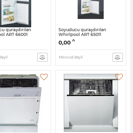
u quraşdırılan
Soyuducu quraşdırılan
ol ART 66001
Whirlpool ART 65011
05058054
Artikul:
005058053
₼
0,00
eyil
Mövcud deyil