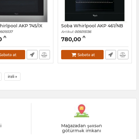
irlpool AKP 745/IX
Soba Whirlpool AKP 461/NB
5015137
Artikul:
005015136
₼
₼
0
780,00
Səbətə at
Səbətə at
irəli »
i
Mağazadan şəxsən
götürmək imkanı