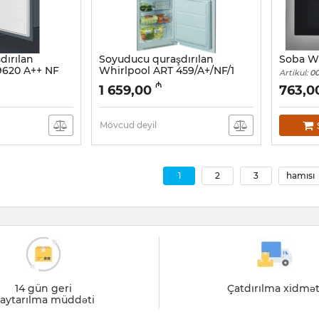
dırılan
Soyuducu quraşdırılan
Soba Wh
9620 A++ NF
Whirlpool ART 459/A+/NF/1
Artikul:
00
Artikul:
005058011
₼
1 659,00
763,0
Mövcud deyil
1
2
3
hamısı
14 gün geri
Çatdırılma xidmət
aytarılma müddəti