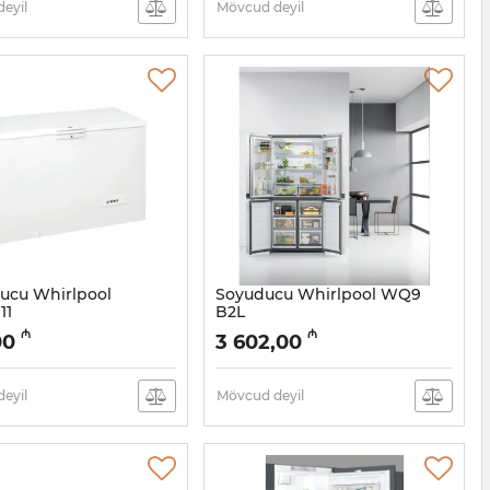
eyil
Mövcud deyil
ucu Whirlpool
Soyuducu Whirlpool WQ9
11
B2L
5058018
Artikul:
005058019
₼
₼
00
3 602,00
eyil
Mövcud deyil