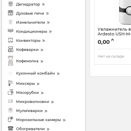
Дегидратор
Духовые печи
Измельчители
Увлажнитель в
Кондиционеры
Ardesto USH-M
Артикул:
005038458
₼
Конвекторы
0,00
Кофеварки
Нет на складе
Кофемолка
Кухонный комбайн
Миксеры
Мясорубки
Микроволновки
Мультиварки
Морозильные камеры
Обогреватели