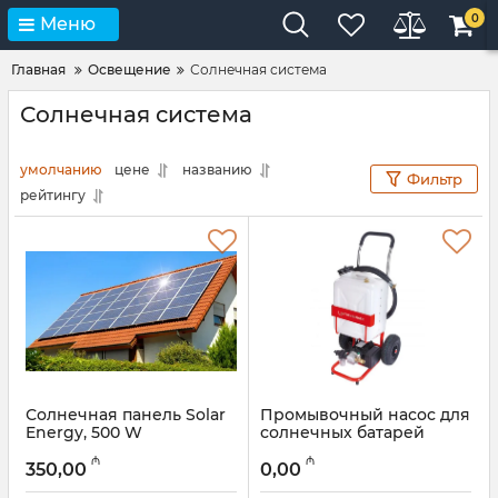
0
Меню
Главная
Освещение
Солнечная система
Солнечная система
умолчанию
цене
названию
Фильтр
рейтингу
Солнечная панель Solar
Промывочный насос для
Energy, 500 W
солнечных батарей
Rothenberger Rosolar
Артикул:
015001001
₼
₼
Pump, 1500000135
350,00
0,00
Артикул:
044001038