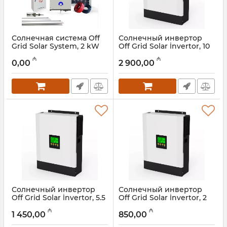
Солнечная система Off
Солнечный инвертор
Grid Solar System, 2 kW
Off Grid Solar İnvertor, 10
kW
Артикул:
015001040
₼
₼
0,00
2 900,00
Артикул:
015001004
Солнечный инвертор
Солнечный инвертор
Off Grid Solar İnvertor, 5.5
Off Grid Solar İnvertor, 2
kW
kW
₼
₼
1 450,00
850,00
Артикул:
015001003
Артикул:
015001002