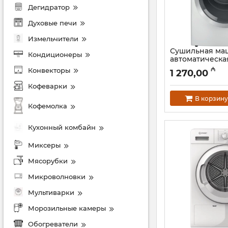
Дегидратор
Духовые печи
Измельчители
Сушильная ма
Кондиционеры
автоматическа
ARISTON H8 D
₼
Конвекторы
1 270,00
Артикул:
005054510
Кофеварки
В корзину
Кофемолка
Кухонный комбайн
Миксеры
Мясорубки
Микроволновки
Мультиварки
Морозильные камеры
Обогреватели