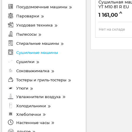
Сушильная маш
YT M10 81 R EU
Посудомоечные машины
Артикул:
005054463
₼
1 161,00
Пароварки
Уходовая техника
Нет на складе
Пылесосы
Стиральные машины
Сушильные машины
Сушилки
Соковыжималка
Тостеры и гриль-тостеры
Утюги
Увлажнители воздуха
Холодильники
Хлебопечки
Настенные часы
другое