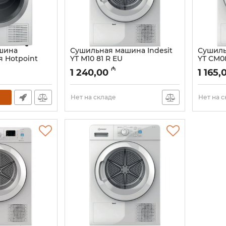
шина
Сушильная машина Indesit
Сушиль
я Hotpoint
YT M10 81 R EU
YT CM0
94WB EU
Артикул:
005054485
Артикул:
₼
1 240,00
1 165,
Нет на складе
Нет на 