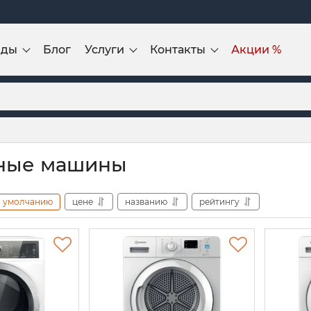
нды
Блог
Услуги
Контакты
Акции %
ные машины
умолчанию
цене
названию
рейтингу