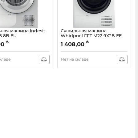
ная машина Indesit
Сушильная машина
8 8B EU
Whirlpool FFT M22 9X2B EE
005054484
Артикул:
005038567
₼
₼
00
1 408,00
складе
Нет на складе