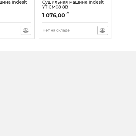
ина İndesit
Сушильная машина Indesit
YT CM08 8B
Артикул:
005054462
₼
1 076,00
Нет на складе