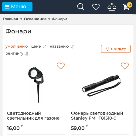
0
Меню
Главная
Освещение
Фонари
Фонари
умолчанию
цене
названию
Фильтр
рейтингу
Светодиодный
Фонарь светодиодный
светильник для газона
Stanley FMHT81510-0
Modi IL0212, 12 W
Артикул:
12018221
₼
₼
16,00
59,00
Артикул:
045001198