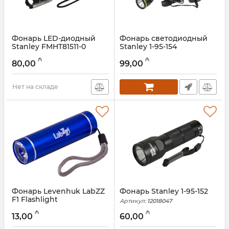
Фонарь LED-диодный
Фонарь светодиодный
Stanley FMHT81511-0
Stanley 1-95-154
Артикул:
12018049
Артикул:
12018048
₼
₼
80,00
99,00
Нет на складе
Фонарь Levenhuk LabZZ
Фонарь Stanley 1-95-152
F1 Flashlight
Артикул:
12018047
Артикул:
017026242
₼
₼
13,00
60,00