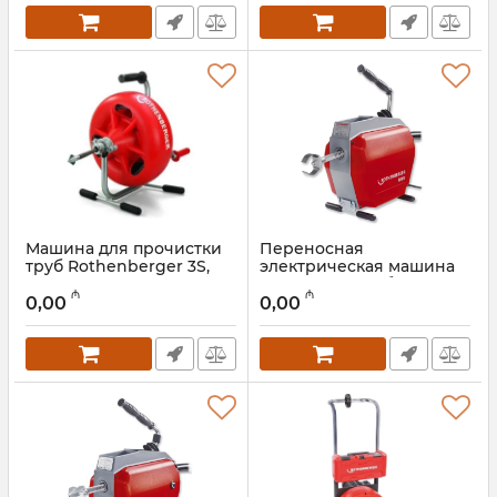
Машина для прочистки
Переносная
труб Rothenberger 3S,
электрическая машина
72003
для чистки труб
₼
₼
Rothenberger R600,
0,00
0,00
Артикул:
044001025
72675
Артикул:
044001024