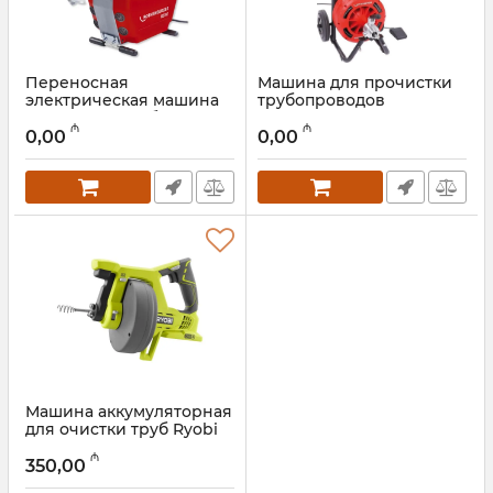
Переносная
Машина для прочистки
электрическая машина
трубопроводов
для чистки труб 800Вт
Rothenberger Rodrum M
₼
₼
Rothenberger R650,
13, 1000001711
0,00
0,00
72680
Артикул:
044001004
Артикул:
044001023
Машина аккумуляторная
для очистки труб Ryobi
R18DA-0 ONE+ 5133004642
₼
350,00
Артикул:
012001005