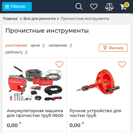
0
Меню
Главная
Все для ремонта
Прочистные инструменты
Прочистные инструменты
умолчанию
цене
названию
Фильтр
рейтингу
Аккумуляторная машина
Ручное устройство для
для прочистки труб R600
чистки труб
VarioClean Rothenberger
Rothenberger Rospi 8
₼
₼
1000003346
H+E 72095
0,00
0,00
Артикул:
044001086
Артикул:
044001026