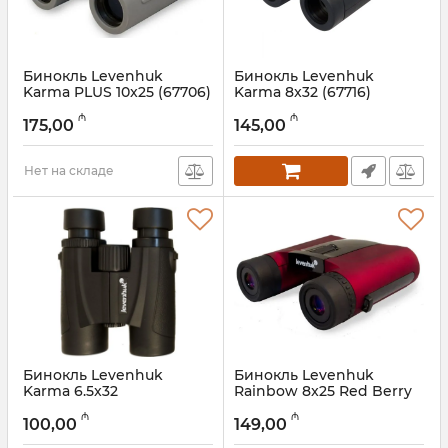
Бинокль Levenhuk
Бинокль Levenhuk
Karma PLUS 10x25 (67706)
Karma 8x32 (67716)
Артикул:
017026282
Артикул:
017026281
₼
₼
175,00
145,00
Нет на складе
Бинокль Levenhuk
Бинокль Levenhuk
Karma 6.5x32
Rainbow 8x25 Red Berry
67693
Артикул:
017026280
₼
₼
100,00
149,00
Артикул:
017026292