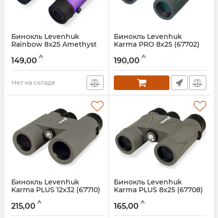
Бинокль Levenhuk
Бинокль Levenhuk
Rainbow 8x25 Amethyst
Karma PRO 8x25 (67702)
Артикул:
017026275
Артикул:
017026286
₼
₼
149,00
190,00
Нет на складе
Бинокль Levenhuk
Бинокль Levenhuk
Karma PLUS 12x32 (67710)
Karma PLUS 8x25 (67708)
Артикул:
017026283
Артикул:
017026284
₼
₼
215,00
165,00