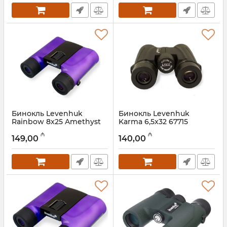
Бинокль Levenhuk
Бинокль Levenhuk
Rainbow 8x25 Amethyst
Karma 6,5x32 67715
67694
Артикул:
017026288
₼
₼
149,00
140,00
Артикул:
017026293