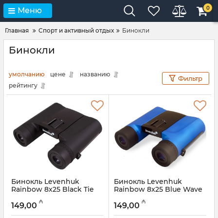
0
Меню
Главная
Спорт и активный отдых
Бинокли
Бинокли
умолчанию
цене
названию
Фильтр
рейтингу
Бинокль Levenhuk
Бинокль Levenhuk
Rainbow 8x25 Black Tie
Rainbow 8x25 Blue Wave
68643
67690
₼
₼
149,00
149,00
Артикул:
017026295
Артикул:
017026294