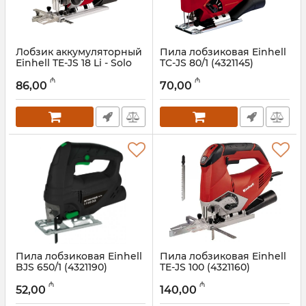
Лобзик аккумуляторный
Пила лобзиковая Einhell
Einhell TE-JS 18 Li - Solo
TC-JS 80/1 (4321145)
(4321200)
Артикул:
017008027
₼
₼
86,00
70,00
Артикул:
017008028
Пила лобзиковая Einhell
Пила лобзиковая Einhell
BJS 650/1 (4321190)
TE-JS 100 (4321160)
Артикул:
017008026
Артикул:
017008024
₼
₼
52,00
140,00