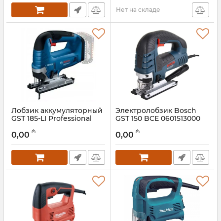
Нет на складе
Лобзик аккумуляторный
Электролобзик Bosch
GST 185-LI Professional
GST 150 BCE 0601513000
06015B3021
Артикул:
017008016
₼
₼
0,00
0,00
Артикул:
017008017