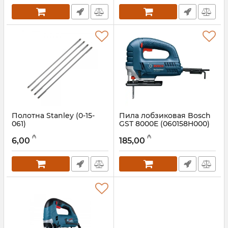
Полотна Stanley (0-15-
Пила лобзиковая Bosch
061)
GST 8000E (060158H000)
Артикул:
017009125
Артикул:
017008002
₼
₼
6,00
185,00