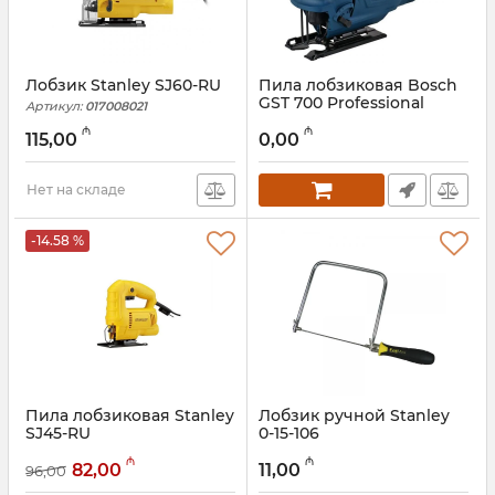
Лобзик Stanley SJ60-RU
Пила лобзиковая Bosch
GST 700 Professional
Артикул:
017008021
(06012A7020)
₼
₼
115,00
0,00
Артикул:
017008003
Нет на складе
-14.58 %
Пила лобзиковая Stanley
Лобзик ручной Stanley
SJ45-RU
0-15-106
Артикул:
017008020
Артикул:
017008019
₼
₼
82,00
11,00
96,00