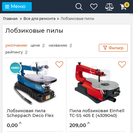
0
Меню
Главная
Все для ремонта
Лобзиковые пилы
Лобзиковые пилы
умолчанию
цене
названию
Фильтр
рейтингу
Лобзиковая пила
Пила лобзиковая Einhell
Scheppach Deco Flex
TC-SS 405 E (4309040)
Артикул:
017008018
Артикул:
017008025
₼
₼
0,00
209,00