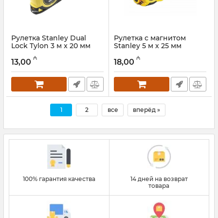
Рулетка Stanley Dual
Рулетка с магнитом
Lock Tylon 3 м x 20 мм
Stanley 5 м х 25 мм
(STHT36802-0)
(STHT0-36117)
₼
₼
13,00
18,00
Артикул:
017021104
Артикул:
017021103
1
2
все
вперёд »
100% гарантия качества
14 дней на возврат
товара