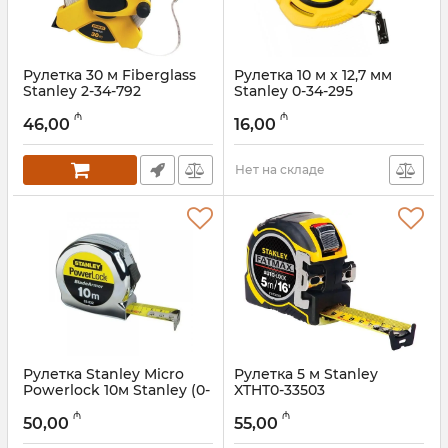
Рулетка 30 м Fiberglass
Рулетка 10 м х 12,7 мм
Stanley 2-34-792
Stanley 0-34-295
Артикул:
017021120
Артикул:
017021119
₼
₼
46,00
16,00
Нет на складе
Рулетка Stanley Micro
Рулетка 5 м Stanley
Powerlock 10м Stanley (0-
XTHT0-33503
33-532)
Артикул:
017021117
₼
₼
50,00
55,00
Артикул:
017021118