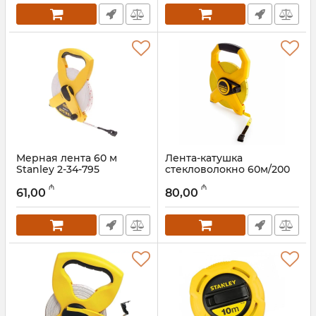
Мерная лента 60 м
Лента-катушка
Stanley 2-34-795
стекловолокно 60м/200
Stanley (2-34-794)
Артикул:
017021121
₼
₼
61,00
80,00
Артикул:
017021153