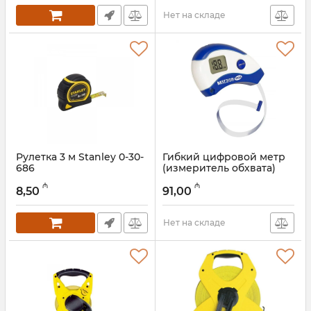
Нет на складе
Рулетка 3 м Stanley 0-30-
Гибкий цифровой метр
686
(измеритель обхвата)
80026 (к0000019516)
Артикул:
017021110
₼
₼
8,50
91,00
Артикул:
003001507
Нет на складе