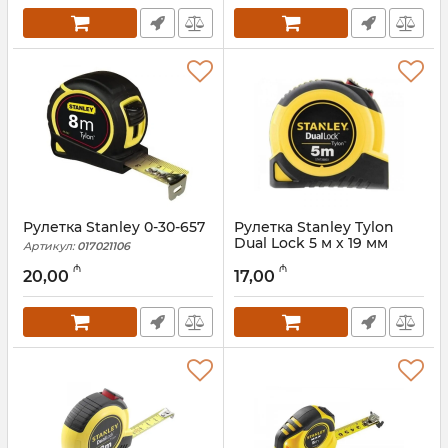
Рулетка Stanley 0-30-657
Рулетка Stanley Tylon
Dual Lock 5 м х 19 мм
Артикул:
017021106
(STHT36803-0)
₼
₼
20,00
17,00
Артикул:
017021105