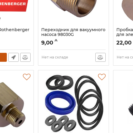
Rothenberger
Переходник для вакуумного
Пробка
насоса 98030G
для эл
(к0000026402)
опресс
₼
9,00
22,00
98160А
Артикул:
003001016
Артикул:
Нет на складе
Нет на 