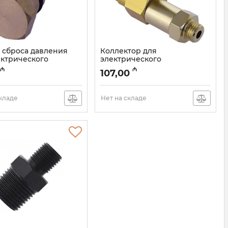
 сброса давления
Коллектор для
ектрического
электрического
овочного насоса
опрессовочного насоса
₼
₼
107,00
 (к0000026425)
98160S (к0000026437)
003001014
Артикул:
003001013
складе
Нет на складе