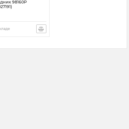
дник 98160P
27191)
003001007
складе