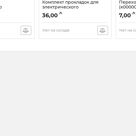
Комплект прокладок для
Перехо
о
электрического
(к00000
о насоса
опрессовочного насоса
Артикул:
₼
₼
36,00
7,00
26439)
98160К (к0000026436)
Артикул:
003001008
Нет на складе
Нет на 