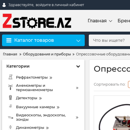
Здравствуйте,
войдите в личный кабинет
Главная
Бре
Каталог товаров
Главная
Оборудования и приборы
Опрессовочные оборудован
Категории
Опрессо
Рефрактометры
Сортировать по:
Анемометры и
термоанемометры
Детекторы
Вакуумные камеры
Видеоскопы, эндоскопы,
зонды
Динамометры