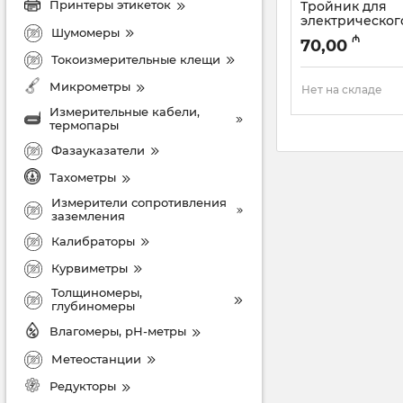
Принтеры этикеток
Тройник для
электрическог
Шумомеры
опрессовочног
₼
70,00
98160Т (к00000
Токоизмерительные клещи
Артикул:
003001010
Микрометры
Нет на складе
Измерительные кабели,
термопары
Фазауказатели
Тахометры
Измерители сопротивления
заземления
Калибраторы
Курвиметры
Толщиномеры,
глубиномеры
Влагомеры, рН-метры
Метеостанции
Редукторы